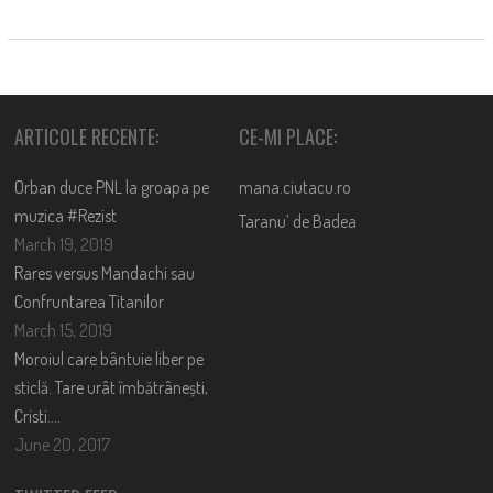
ARTICOLE RECENTE:
CE-MI PLACE:
Orban duce PNL la groapa pe
mana.ciutacu.ro
muzica #Rezist
Taranu’ de Badea
March 19, 2019
Rares versus Mandachi sau
Confruntarea Titanilor
March 15, 2019
Moroiul care bântuie liber pe
sticlă. Tare urât îmbătrânești,
Cristi….
June 20, 2017