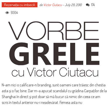
Rezervaţia cu imbecili
174
de
Victor Ciutacu
-
July 29, 2010
9304
N-am nici o calificare-n branding, sunt oameni care trăiesc din chestia
asta şi o fac bine. Dar m-a apucat scandalul cu grădina Carpaţilor de la
Shanghai în direct şi pot doar să mă bucur că nimic din ceea ce am
scris în textul anterior nu-i neadevărat. Femeia asta nu