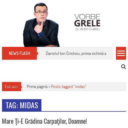
Skip
to
content
Ziaristul Ion Cristoiu, prima victimă a noi cenzuri 
NEWS FLASH
Esti aici:
Prima pagină >
Posts tagged "midas"
TAG: MIDAS
Mare Ţi-E Grădina Carpaţilor, Doamne!