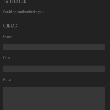
TWITTER FEED
Could not authenticate you.
CONTACT
Nume:
Email:
Mesaj: