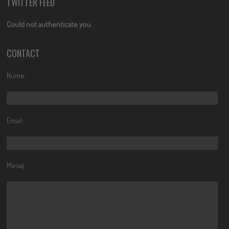
TWITTER FEED
Could not authenticate you.
CONTACT
Nume:
Email:
Mesaj: