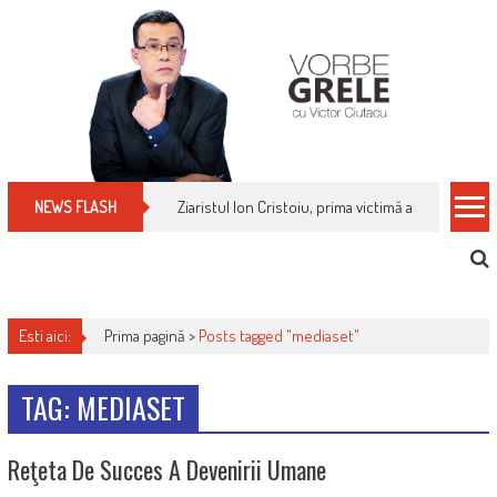
Skip
to
content
Ziaristul Ion Cristoiu, prima victimă a noi cenzuri 
NEWS FLASH
Esti aici:
Prima pagină >
Posts tagged "mediaset"
TAG: MEDIASET
Reţeta De Succes A Devenirii Umane