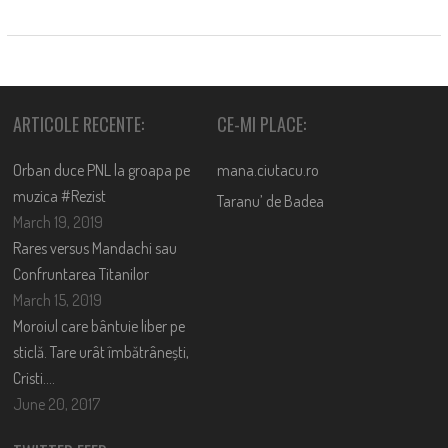
ARTICOLE RECENTE:
CE-MI PLACE:
Orban duce PNL la groapa pe
mana.ciutacu.ro
muzica #Rezist
Taranu’ de Badea
March 19, 2019
Rares versus Mandachi sau
Confruntarea Titanilor
March 15, 2019
Moroiul care bântuie liber pe
sticlă. Tare urât îmbătrânești,
Cristi….
June 20, 2017