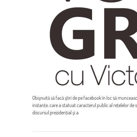
Obişnuită să facă ştiri de pe facebook în loc să munceasc
instanţe, care a statuat caracterul public al reţelelor de 
discursul prezidenţial şi a