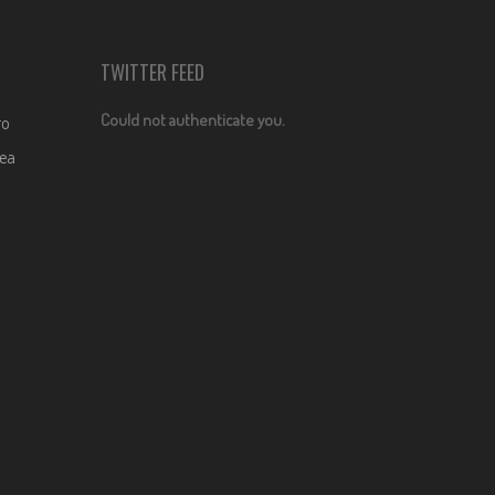
TWITTER FEED
Could not authenticate you.
ro
dea