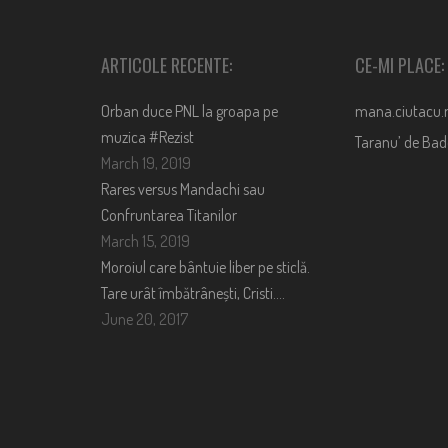
ARTICOLE RECENTE:
CE-MI PLACE:
Orban duce PNL la groapa pe
mana.ciutacu.
muzica #Rezist
Taranu’ de Ba
March 19, 2019
Rares versus Mandachi sau
Confruntarea Titanilor
March 15, 2019
Moroiul care bântuie liber pe sticlă.
Tare urât îmbătrânești, Cristi….
June 20, 2017