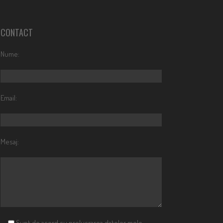
CONTACT
Nume:
Email:
Mesaj:
Sunt de acord cu prelucrarea datelor mele