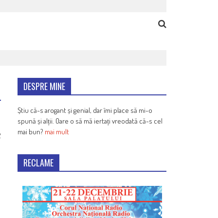
DESPRE MINE
Știu că-s arogant și genial, dar îmi place să mi-o
spună și alții. Oare o să mă iertați vreodată că-s cel
mai bun?
mai mult
2
RECLAME