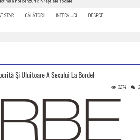
victimă a noi cenzuri din rețelele sociale
T STAR
CĂLĂTORII
INTERVIURI
DESPRE
crită Şi Uluitoare A Sexului La Bordel
3274
1