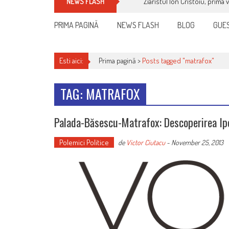
Ziaristul Ion Cristoiu, prima 
NEWS FLASH
PRIMA PAGINĂ
NEWS FLASH
BLOG
GUES
Esti aici:
Prima pagină >
Posts tagged "matrafox"
TAG: MATRAFOX
Palada-Băsescu-Matrafox: Descoperirea Ipo
Polemici Politice
de
Victor Ciutacu
-
November 25, 2013