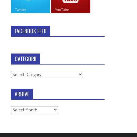
FACEBOOK FEED
CATEGORII
Categorii
ARHIVE
Arhive