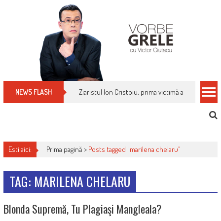
Skip
to
content
Ziaristul Ion Cristoiu, prima victimă a noi cenzuri 
NEWS FLASH
Esti aici:
Prima pagină >
Posts tagged "marilena chelaru"
TAG: MARILENA CHELARU
Blonda Supremă, Tu Plagiaşi Mangleala?