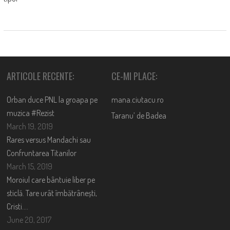
ARTICOLE RECENTE:
CE-MI PLACE:
Orban duce PNL la groapa pe
mana.ciutacu.ro
muzica #Rezist
Taranu’ de Badea
March 19, 2019
Rares versus Mandachi sau
Confruntarea Titanilor
March 15, 2019
Moroiul care bântuie liber pe
sticlă. Tare urât îmbătrânești,
Cristi….
June 20, 2017