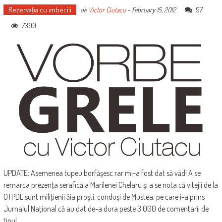
Rezervaţia cu imbecili
97
de
Victor Ciutacu
-
February 15, 2012
7390
UPDATE: Asemenea tupeu borfăşesc rar mi-a fost dat să văd! A se
remarca prezenţa serafică a Marilenei Chelaru şi a se nota că vitejii de la
OTPDL sunt miliţienii ăia proşti, conduşi de Mustea, pe care i-a prins
Jurnalul Naţional că au dat de-a dura peste 3.000 de comentarii de
tipul