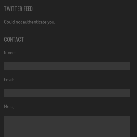
TWITTER FEED
Could not authenticate you.
CONTACT
Nume:
Email:
Mesaj: