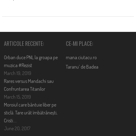
ARTICOLE RECENTE:
CE-MI PLACE:
Orban duce PNL la groapa pe
mana.ciutacu.ro
muzica #Rezist
Taranu’ de Badea
March 19, 2019
Rares versus Mandachi sau
Confruntarea Titanilor
March 15, 2019
Moroiul care bântuie liber pe
sticlă. Tare urât îmbătrânești,
Cristi….
June 20, 2017