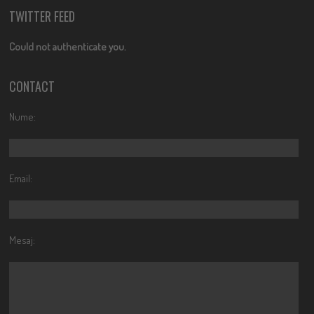
TWITTER FEED
Could not authenticate you.
CONTACT
Nume:
Email:
Mesaj: