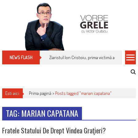
Skip
to
content
Ziaristul Ion Cristoiu, prima victimă a noi cenzuri 
NEWS FLASH
Esti aici:
Prima pagină >
Posts tagged "marian capatana"
TAG: MARIAN CAPATANA
Fratele Statului De Drept Vindea Graţieri?