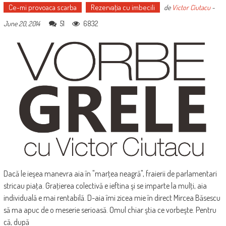
Ce-mi provoaca scarba
Rezervaţia cu imbecili
de
Victor Ciutacu
-
51
6832
June 20, 2014
Dacă le ieşea manevra aia în "marţea neagră", fraierii de parlamentari
stricau piaţa. Graţierea colectivă e ieftina şi se imparte la mulţi, aia
individuală e mai rentabilă. D-aia îmi zicea mie în direct Mircea Băsescu
să ma apuc de o meserie serioasă. Omul chiar ştia ce vorbeşte. Pentru
că, după