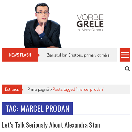
Skip
to
content
Ziaristul Ion Cristoiu, prima victimă a noi cenzuri 
NEWS FLASH
Esti aici:
Prima pagină >
Posts tagged "marcel prodan"
TAG: MARCEL PRODAN
Let’s Talk Seriously About Alexandra Stan