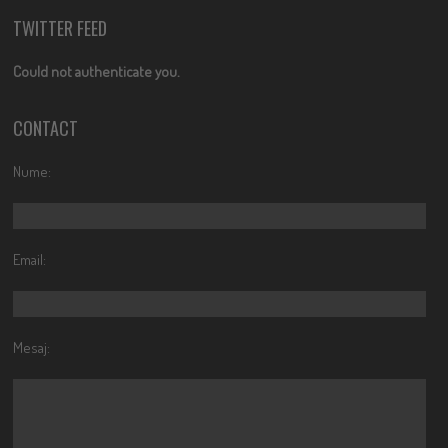
TWITTER FEED
Could not authenticate you.
CONTACT
Nume:
Email:
Mesaj: