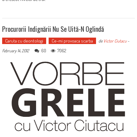
Procurorii Indignării Nu Se Uită-N Oglindă
Caruta cu deontologi
Ce-mi provoaca scarba
de
Victor Ciutacu
-
60
7062
February 14, 2012