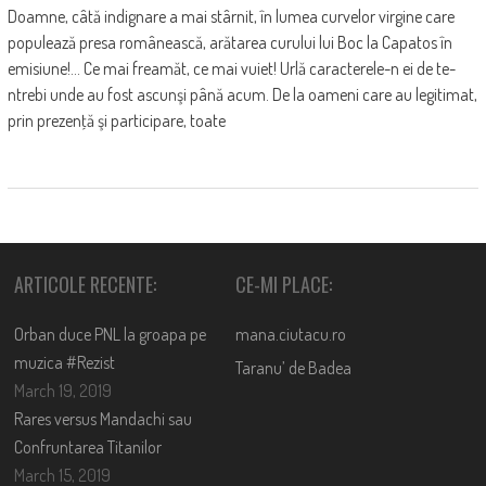
Doamne, câtă indignare a mai stârnit, în lumea curvelor virgine care
populează presa românească, arătarea curului lui Boc la Capatos în
emisiune!... Ce mai freamăt, ce mai vuiet! Urlă caracterele-n ei de te-
ntrebi unde au fost ascunşi până acum. De la oameni care au legitimat,
prin prezenţă şi participare, toate
ARTICOLE RECENTE:
CE-MI PLACE:
Orban duce PNL la groapa pe
mana.ciutacu.ro
muzica #Rezist
Taranu’ de Badea
March 19, 2019
Rares versus Mandachi sau
Confruntarea Titanilor
March 15, 2019