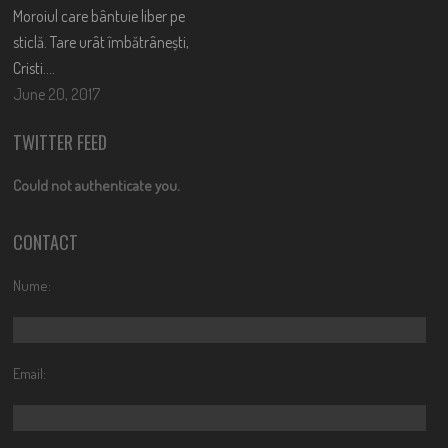
Moroiul care bântuie liber pe
sticlă. Tare urât îmbătrânești,
Cristi….
June 20, 2017
TWITTER FEED
Could not authenticate you.
CONTACT
Nume:
Email: