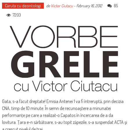
Caruta cu deontologi
85
de
Victor Ciutacu
-
February 16, 2012
7203
Gata, s-a făcut dreptate! Emisia Antenei 1 va fi întreruptă, prin decizia
CNA, timp de 10 minute. În semn de recunoaştere a minunatei
performanţe pe care a realizat-o Capatos în încercarea de a da
lovitura. Ţara e-n sărbătoare, s-au topit zăpezile, s-a suspendat ACTA şi
a crescut nivelul de trai.