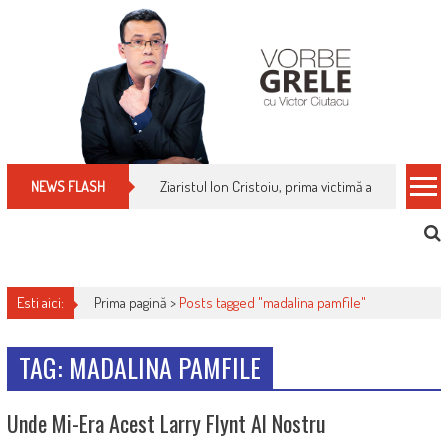
Skip
to
content
Ziaristul Ion Cristoiu, prima victimă a noi cenzuri 
NEWS FLASH
Esti aici:
Prima pagină >
Posts tagged "madalina pamfile"
TAG: MADALINA PAMFILE
Unde Mi-Era Acest Larry Flynt Al Nostru