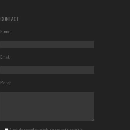
CONTACT
Nume:
Email:
Mesaj:
Sunt de acord cu prelucrarea datelor mele