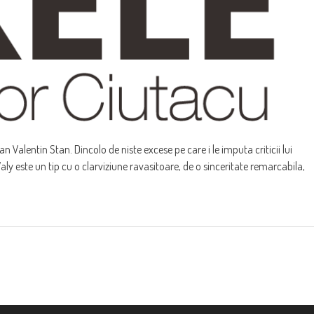
Valentin Stan. Dincolo de niste excese pe care i le imputa criticii lui
 Valy este un tip cu o clarviziune ravasitoare, de o sinceritate remarcabila,