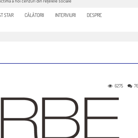
it și eficient, furnizorul de curent sau gaze
T STAR
CĂLĂTORII
INTERVIURI
DESPRE
6275
7