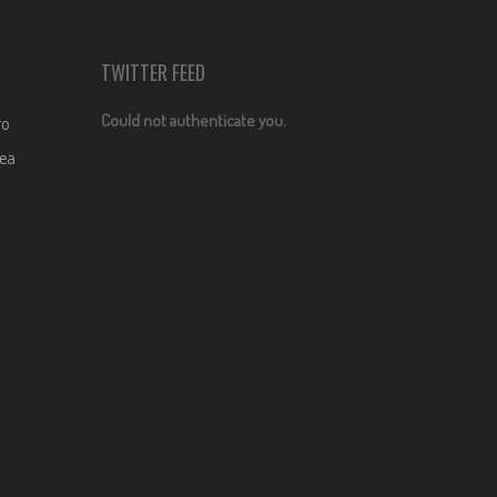
TWITTER FEED
Could not authenticate you.
ro
dea