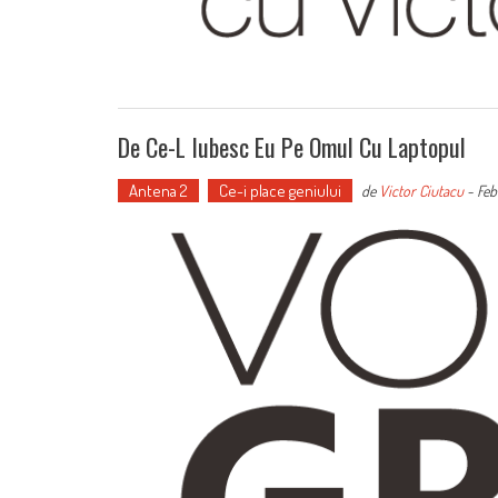
De Ce-L Iubesc Eu Pe Omul Cu Laptopul
Antena 2
Ce-i place geniului
de
Victor Ciutacu
-
Feb