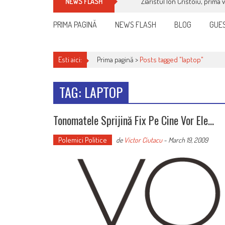
Cum îți schimbi, rapid, gratu
NEWS FLASH
PRIMA PAGINĂ
NEWS FLASH
BLOG
GUES
Esti aici:
Prima pagină >
Posts tagged "laptop"
TAG: LAPTOP
Tonomatele Sprijină Fix Pe Cine Vor Ele…
Polemici Politice
de
Victor Ciutacu
-
March 19, 2009