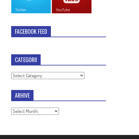
FACEBOOK FEED
CATEGORII
Categorii
ARHIVE
Arhive