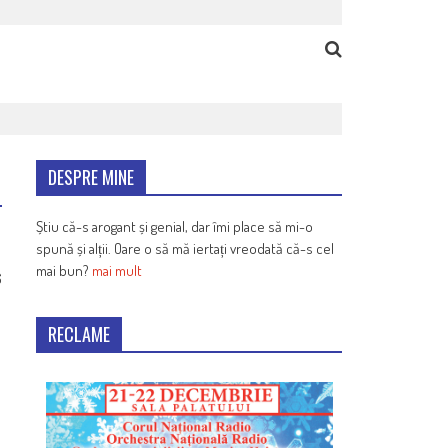
DESPRE MINE
Știu că-s arogant și genial, dar îmi place să mi-o
spună și alții. Oare o să mă iertați vreodată că-s cel
mai bun?
mai mult
6
RECLAME