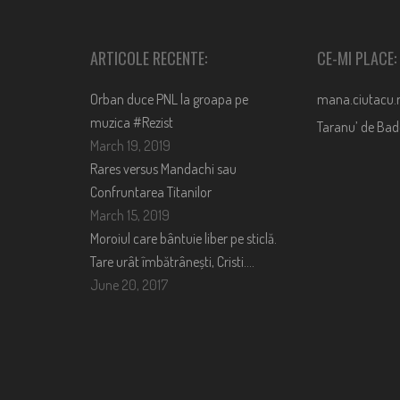
ARTICOLE RECENTE:
CE-MI PLACE:
Orban duce PNL la groapa pe
mana.ciutacu.
muzica #Rezist
Taranu’ de Ba
March 19, 2019
Rares versus Mandachi sau
Confruntarea Titanilor
March 15, 2019
Moroiul care bântuie liber pe sticlă.
Tare urât îmbătrânești, Cristi….
June 20, 2017