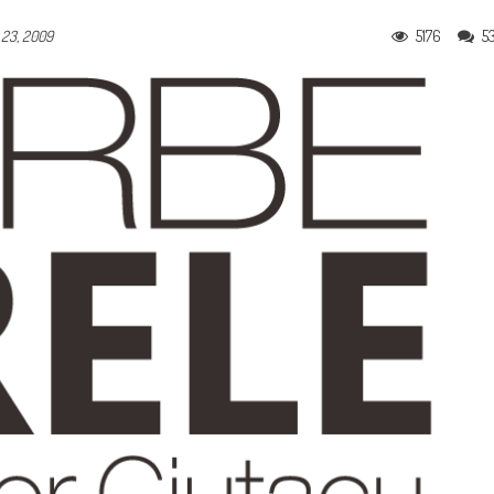
5176
5
 23, 2009