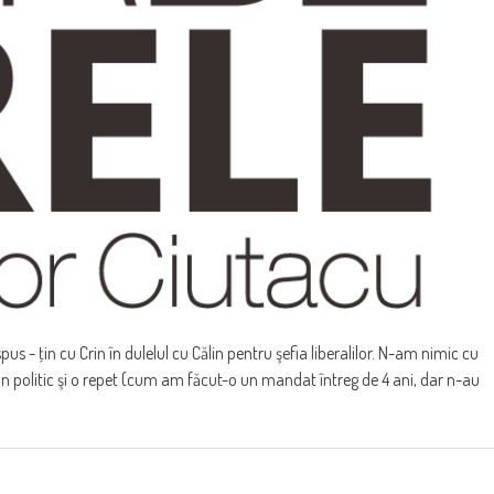
 spus - ţin cu Crin în dulelul cu Călin pentru şefia liberalilor. N-am nimic cu
on politic şi o repet (cum am făcut-o un mandat întreg de 4 ani, dar n-au