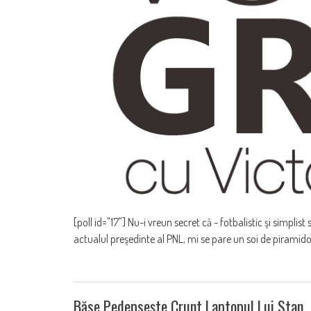
[poll id="17"] Nu-i vreun secret că - fotbalistic şi simplist
actualul preşedinte al PNL, mi se pare un soi de piramid
Băse Pedepseşte Crunt Laptopul Lui Stan