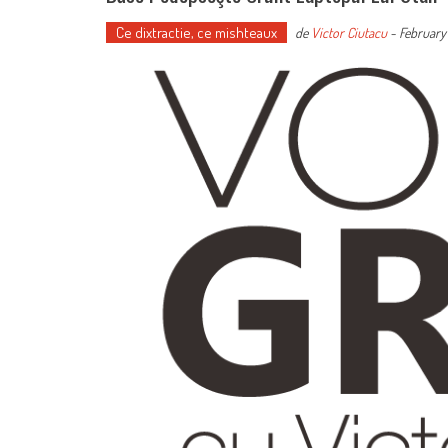
Ce dixtractie, ce mishteaux
de
Victor Ciutacu
-
February