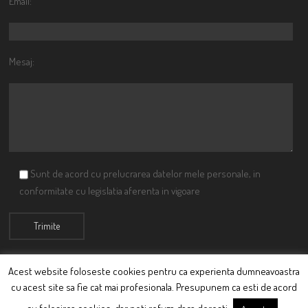
Email:
Mesaj:
Sunt de acord cu prelucrarea datelor mele personale, in
conformitate cu legislatia aferenta in vigoare
Acest website foloseste cookies pentru ca experienta dumneavoastra
cu acest site sa fie cat mai profesionala. Presupunem ca esti de acord
© Ciutacu 2015 Parte a Imperiului Ciutacesc.