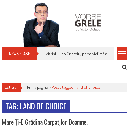
Skip
to
content
Ziaristul Ion Cristoiu, prima victimă a noi cenzuri 
NEWS FLASH
Esti aici:
Prima pagină >
Posts tagged "land of choice"
TAG: LAND OF CHOICE
Mare Ţi-E Grădina Carpaţilor, Doamne!