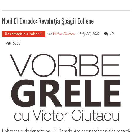
Noul El Dorado: Revoluţia Şpăgii Eoliene
Rezervaţia cu imbecili
57
de
Victor Ciutacu
-
July 26, 2010
5558
Dobrogea e, de departe, noul El Dorado. Am constatat pe pielea mea că