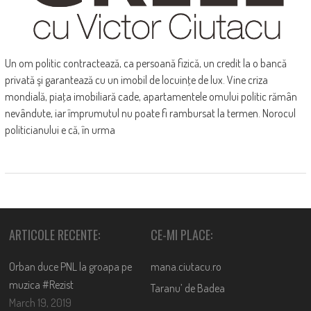
Un om politic contractează, ca persoană fizică, un credit la o bancă
privată şi garantează cu un imobil de locuinţe de lux. Vine criza
mondială, piaţa imobiliară cade, apartamentele omului politic rămân
nevândute, iar împrumutul nu poate fi rambursat la termen. Norocul
politicianului e că, în urma
ARTICOLE RECENTE:
CE-MI PLACE:
Orban duce PNL la groapa pe
mana.ciutacu.ro
muzica #Rezist
Taranu’ de Badea
March 19, 2019