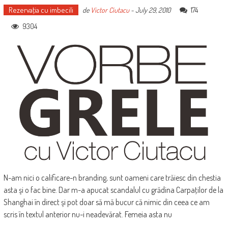
Rezervaţia cu imbecili
174
de
Victor Ciutacu
-
July 29, 2010
9304
N-am nici o calificare-n branding, sunt oameni care trăiesc din chestia
asta şi o fac bine. Dar m-a apucat scandalul cu grădina Carpaţilor de la
Shanghai în direct şi pot doar să mă bucur că nimic din ceea ce am
scris în textul anterior nu-i neadevărat. Femeia asta nu