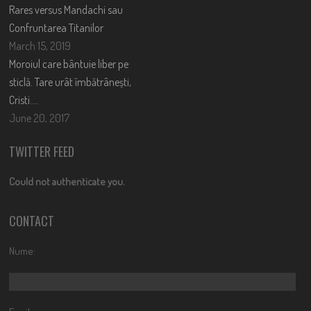
Rares versus Mandachi sau
Confruntarea Titanilor
March 15, 2019
Moroiul care bântuie liber pe
sticlă. Tare urât îmbătrânești,
Cristi….
June 20, 2017
TWITTER FEED
Could not authenticate you.
CONTACT
Nume: