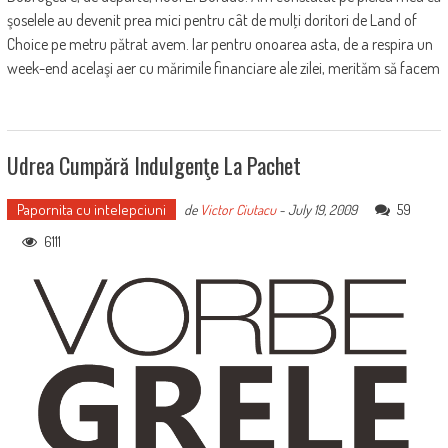
şoselele au devenit prea mici pentru cât de mulţi doritori de Land of
Choice pe metru pătrat avem. Iar pentru onoarea asta, de a respira un
week-end acelaşi aer cu mărimile financiare ale zilei, merităm să facem
Udrea Cumpără Indulgenţe La Pachet
Papornita cu intelepciuni
59
de
Victor Ciutacu
-
July 19, 2009
6111