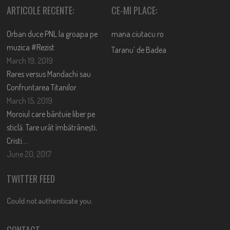
ARTICOLE RECENTE:
CE-MI PLACE:
Orban duce PNL la groapa pe
mana.ciutacu.ro
muzica #Rezist
Taranu’ de Badea
March 19, 2019
Rares versus Mandachi sau
Confruntarea Titanilor
March 15, 2019
Moroiul care bântuie liber pe
sticlă. Tare urât îmbătrânești,
Cristi….
June 20, 2017
TWITTER FEED
Could not authenticate you.