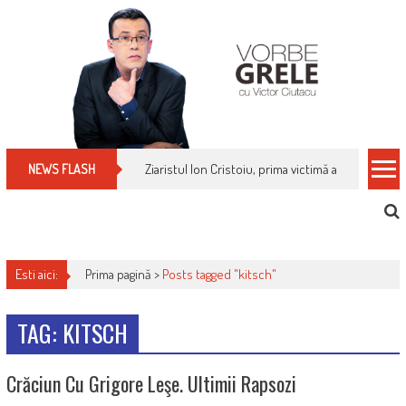
Skip
to
content
Ziaristul Ion Cristoiu, prima victimă a noi cenzuri 
NEWS FLASH
Esti aici:
Prima pagină >
Posts tagged "kitsch"
TAG: KITSCH
Crăciun Cu Grigore Leşe. Ultimii Rapsozi