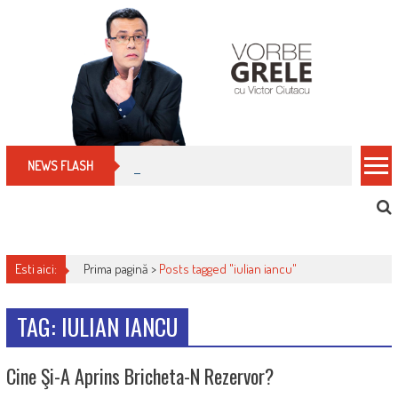
Skip
to
content
Cum îți schimbi, rapid, gratuit și eficient, furniz
NEWS FLASH
Esti aici:
Prima pagină >
Posts tagged "iulian iancu"
TAG: IULIAN IANCU
Cine Şi-A Aprins Bricheta-N Rezervor?