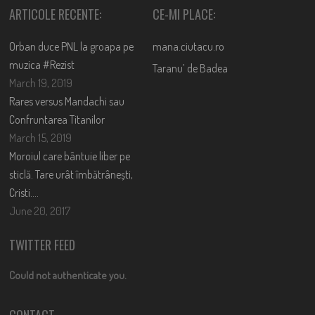
ARTICOLE RECENTE:
CE-MI PLACE:
Orban duce PNL la groapa pe
mana.ciutacu.ro
muzica #Rezist
Taranu’ de Badea
March 19, 2019
Rares versus Mandachi sau
Confruntarea Titanilor
March 15, 2019
Moroiul care bântuie liber pe
sticlă. Tare urât îmbătrânești,
Cristi….
June 20, 2017
TWITTER FEED
Could not authenticate you.