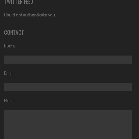
TWITTER FEED
Could not authenticate you.
CONTACT
Nume:
Email:
Mesaj: