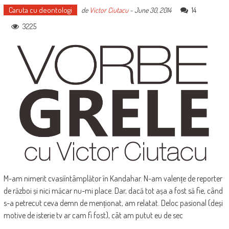
Caruta cu deontologi
14
de
Victor Ciutacu
-
June 30, 2014
3225
M-am nimerit cvasiîntâmplător în Kandahar. N-am valențe de reporter
de război și nici măcar nu-mi place. Dar, dacă tot așa a fost să fie, când
s-a petrecut ceva demn de menționat, am relatat. Deloc pasional (deși
motive de isterie tv ar cam fi fost), cât am putut eu de sec