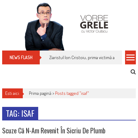
Skip
to
content
Ziaristul Ion Cristoiu, prima victimă a noi cenzuri 
NEWS FLASH
Esti aici:
Prima pagină >
Posts tagged "isaf"
TAG: ISAF
Scuze Că N-Am Revenit În Sicriu De Plumb