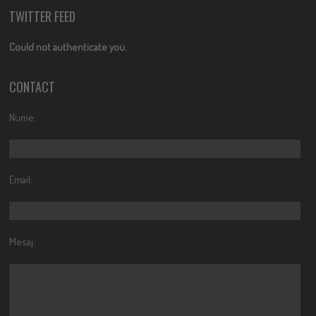
TWITTER FEED
Could not authenticate you.
CONTACT
Nume:
Email:
Mesaj: