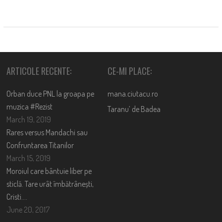
ARTICOLE RECENTE:
CE-MI PLACE:
Orban duce PNL la groapa pe
mana.ciutacu.ro
muzica #Rezist
Taranu’ de Badea
March 19, 2019
Rares versus Mandachi sau
Confruntarea Titanilor
March 15, 2019
Moroiul care bântuie liber pe
sticlă. Tare urât îmbătrânești,
Cristi….
June 20, 2017