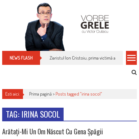
Skip
to
content
Ziaristul Ion Cristoiu, prima victimă a noi cenzuri 
NEWS FLASH
Esti aici:
Prima pagină >
Posts tagged "irina socol"
TAG: IRINA SOCOL
Arătați-Mi Un Om Născut Cu Gena Șpăgii