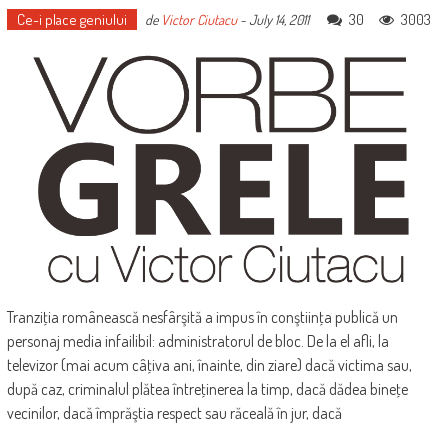
Ce-i place geniului
30
3003
de
Victor Ciutacu
-
July 14, 2011
Tranziţia românească nesfârşită a impus în conştiinţa publică un
personaj media infailibil: administratorul de bloc. De la el afli, la
televizor (mai acum câţiva ani, înainte, din ziare) dacă victima sau,
după caz, criminalul plătea întreţinerea la timp, dacă dădea bineţe
vecinilor, dacă împrăştia respect sau răceală în jur, dacă