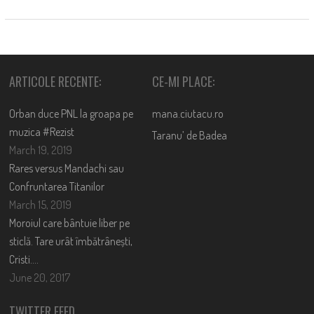
ARTICOLE RECENTE:
CE-MI PLACE:
Orban duce PNL la groapa pe
mana.ciutacu.ro
muzica #Rezist
Taranu’ de Badea
March 19, 2019
Rares versus Mandachi sau
Confruntarea Titanilor
March 15, 2019
Moroiul care bântuie liber pe
sticlă. Tare urât îmbătrânești,
Cristi….
June 20, 2017
TWITTER FEED