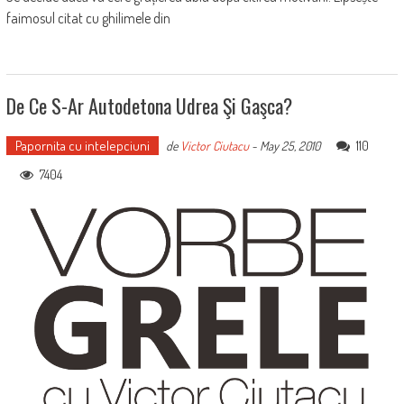
faimosul citat cu ghilimele din
De Ce S-Ar Autodetona Udrea Şi Gaşca?
Papornita cu intelepciuni
110
de
Victor Ciutacu
-
May 25, 2010
7404