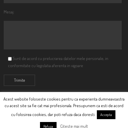
Mesaj:
Sunt de acord cu prelucrarea datelor mele personale, in
conformitate cu legislatia aferenta in vigoare
Acest website foloseste cookies pentru ca experienta dumneavoastra
cu acest site sa fie cat mai profesionala. Presupunem ca esti de acord
© Ciutacu 2015 Parte a Imperiului Ciutacesc.
cu folosirea cookies, dar poti refuza daca doresti.
Accepta
Powered By
Scriptics
Citeste mai mult
Refuza