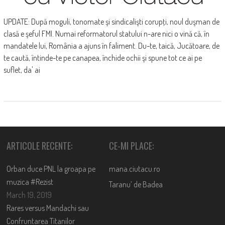
UPDATE: După moguli, tonomate şi sindicalişti corupţi, noul duşman de
clasă e şeful FMI. Numai reformatorul statului n-are nici o vină că, în
mandatele lui, România a ajuns în faliment. Du-te, taică, Jucătoare, de
te caută, întinde-te pe canapea, închide ochii şi spune tot ce ai pe
suflet, da' ai
ARTICOLE RECENTE:
CE-MI PLACE:
Orban duce PNL la groapa pe
mana.ciutacu.ro
muzica #Rezist
Taranu’ de Badea
March 19, 2019
Rares versus Mandachi sau
Confruntarea Titanilor