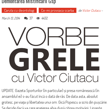
Demontarea Mistificării Gsp
Caruta cu deontologi
Ce-mi provoaca scarba
de
Victor Ciutacu
-
37
4432
March 13, 2014
UPDATE: Gazeta Sporturilor (în particular) și presa românească (în
ansamblul ei) s-au făcut încă o dată de râs. De data asta, absolut
grotesc, pe viața și libertatea unui om. Gică Popescu a scris din pușcărie.
Se decide dacă va cere grațierea abia după citirea motivării. Lipsește