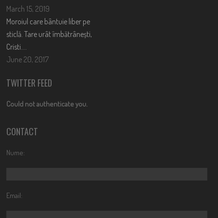
March 15, 2019
Moroiul care bântuie liber pe
sticlă. Tare urât îmbătrânești,
Cristi….
June 20, 2017
TWITTER FEED
Could not authenticate you.
CONTACT
Nume:
Email: