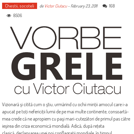
Chestii, socoteli
168
de
Victor Ciutacu
-
February 23, 2011
8506
Vizionară şi citită cum o ştiu, urmărind cu ochii minţii amocul care i-a
apucat pe toţi nefericiţii lumii de pe mai multe continente, consoartă-
mea crede că ne apropiem cu paşi mari-cutezători de primul pas către
ieşirea din criza economică mondială. Adică, după reţeta
clasică, declanşarea unei noi conflagraţii mondiale, în timpul