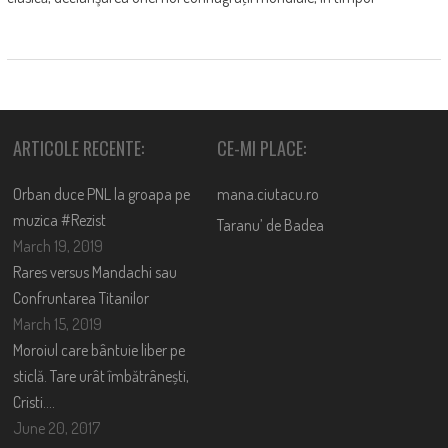
ARTICOLE RECENTE:
CE-MI PLACE:
Orban duce PNL la groapa pe
mana.ciutacu.ro
muzica #Rezist
Taranu’ de Badea
March 19, 2019
Rares versus Mandachi sau
Confruntarea Titanilor
March 15, 2019
Moroiul care bântuie liber pe
sticlă. Tare urât îmbătrânești,
Cristi….
June 20, 2017