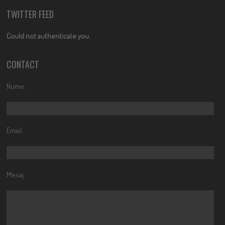
TWITTER FEED
Could not authenticate you.
CONTACT
Nume:
Email:
Mesaj: