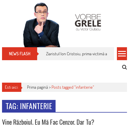
Skip
to
content
Ziaristul Ion Cristoiu, prima victimă a noi cenzuri 
NEWS FLASH
Esti aici:
Prima pagină >
Posts tagged "infanterie"
TAG: INFANTERIE
Vine Războiul. Eu Mă Fac Cenzor. Dar Tu?