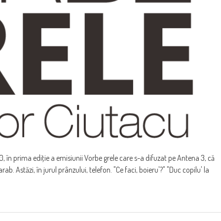
 în prima ediţie a emisiunii Vorbe grele care s-a difuzat pe Antena 3, că
b. Astăzi, în jurul prânzului, telefon. "Ce faci, boieru'?" "Duc copilu' la