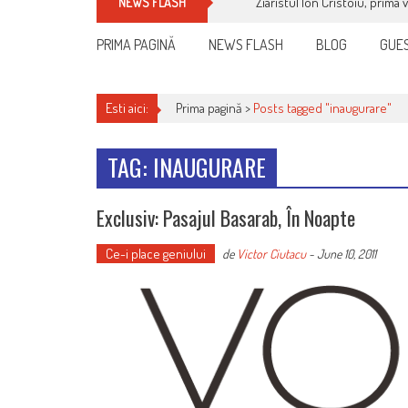
Ziaristul Ion Cristoiu, prima 
NEWS FLASH
PRIMA PAGINĂ
NEWS FLASH
BLOG
GUES
Esti aici:
Prima pagină >
Posts tagged "inaugurare"
TAG: INAUGURARE
Exclusiv: Pasajul Basarab, În Noapte
Ce-i place geniului
de
Victor Ciutacu
-
June 10, 2011