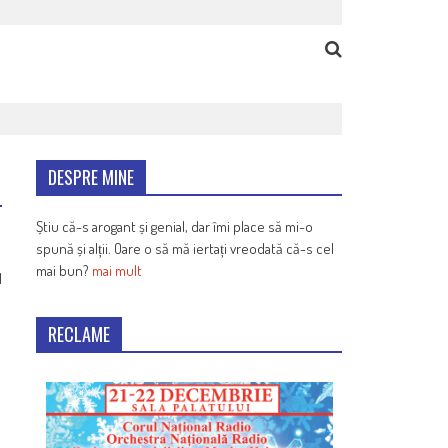
DESPRE MINE
Știu că-s arogant și genial, dar îmi place să mi-o
spună și alții. Oare o să mă iertați vreodată că-s cel
mai bun?
mai mult
1
RECLAME