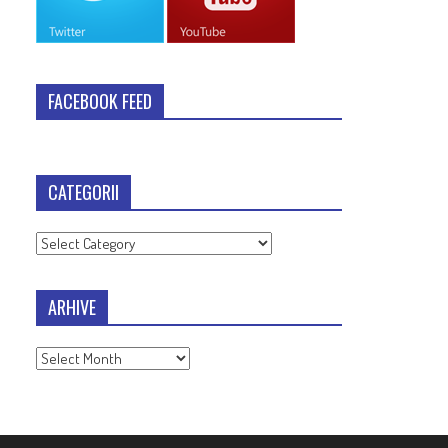
FACEBOOK FEED
CATEGORII
Categorii
ARHIVE
Arhive