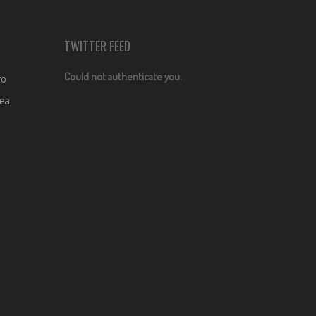
TWITTER FEED
Could not authenticate you.
ro
dea