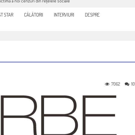
victimă a noi cenzuri din rețelele sociale
T STAR
CĂLĂTORII
INTERVIURI
DESPRE
7062
10