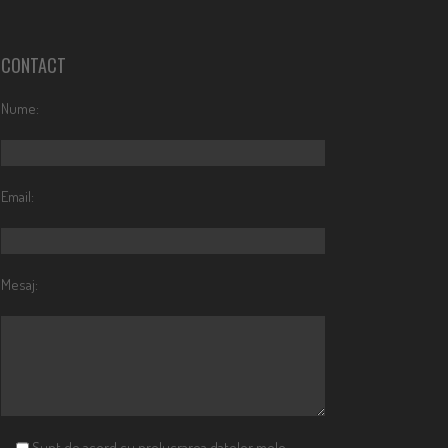
CONTACT
Nume:
Email:
Mesaj:
Sunt de acord cu prelucrarea datelor mele