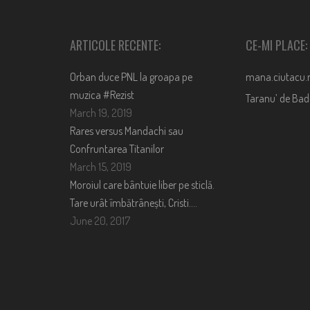
ARTICOLE RECENTE:
CE-MI PLACE:
Orban duce PNL la groapa pe
mana.ciutacu.
muzica #Rezist
Taranu’ de Ba
March 19, 2019
Rares versus Mandachi sau
Confruntarea Titanilor
March 15, 2019
Moroiul care bântuie liber pe sticlă.
Tare urât îmbătrânești, Cristi….
June 20, 2017