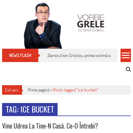
Skip
to
content
Ziaristul Ion Cristoiu, prima victimă a noi cenzuri 
NEWS FLASH
Esti aici:
Prima pagină >
Posts tagged "ice bucket"
TAG: ICE BUCKET
Vine Udrea La Tine-N Casă. Ce-O Întrebi?