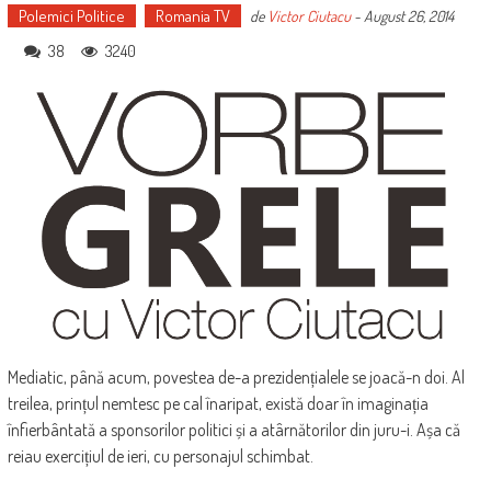
Polemici Politice
Romania TV
de
Victor Ciutacu
-
August 26, 2014
38
3240
Mediatic, până acum, povestea de-a prezidențialele se joacă-n doi. Al
treilea, prințul nemtesc pe cal înaripat, există doar în imaginația
înfierbântată a sponsorilor politici și a atârnătorilor din juru-i. Așa că
reiau exercițiul de ieri, cu personajul schimbat.