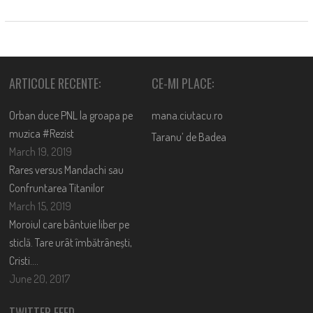
ARTICOLE RECENTE:
CE-MI PLACE:
Orban duce PNL la groapa pe
mana.ciutacu.ro
muzica #Rezist
Taranu’ de Badea
March 19, 2019
Rares versus Mandachi sau
Confruntarea Titanilor
March 15, 2019
Moroiul care bântuie liber pe
sticlă. Tare urât îmbătrânești,
Cristi….
June 20, 2017
TWITTER FEED