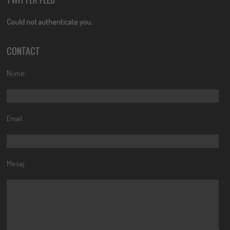
Could not authenticate you.
CONTACT
Nume:
Email:
Mesaj: