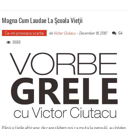
Magna Cum Laudae La Şcoala Vieţii
Ce-mi provoaca scarba
64
de
Victor Ciutacu
-
December 18, 2012
6199
Până şi ţările africane, de care râdem noi ca muta la pensulă, au înţeles