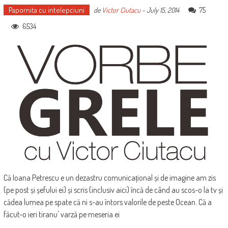
Papornita cu intelepciuni
75
de
Victor Ciutacu
-
July 15, 2014
6534
Că Ioana Petrescu e un dezastru comunicațional și de imagine am zis
(pe post și șefului ei) și scris (inclusiv aici) încă de când au scos-o la tv și
cădea lumea pe spate că ni s-au întors valorile de peste Ocean. Că a
făcut-o ieri tiranu' varză pe meseria ei