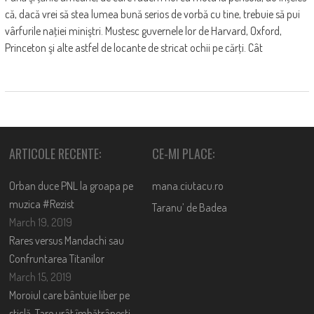
că, dacă vrei să stea lumea bună serios de vorbă cu tine, trebuie să pui
vârfurile naţiei miniştri. Mustesc guvernele lor de Harvard, Oxford,
Princeton şi alte astfel de locante de stricat ochii pe cărţi. Cât
ARTICOLE RECENTE:
CE-MI PLACE:
Orban duce PNL la groapa pe
mana.ciutacu.ro
muzica #Rezist
Taranu’ de Badea
March 19, 2019
Rares versus Mandachi sau
Confruntarea Titanilor
March 15, 2019
Moroiul care bântuie liber pe
sticlă. Tare urât îmbătrânești,