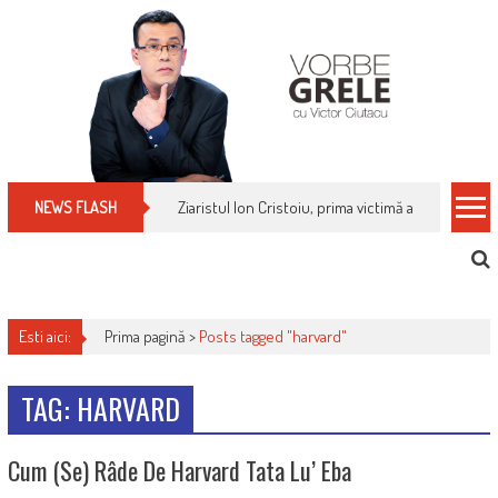
Skip
to
content
Ziaristul Ion Cristoiu, prima victimă a noi cenzuri 
NEWS FLASH
Esti aici:
Prima pagină >
Posts tagged "harvard"
TAG: HARVARD
Cum (se) Râde De Harvard Tata Lu’ Eba