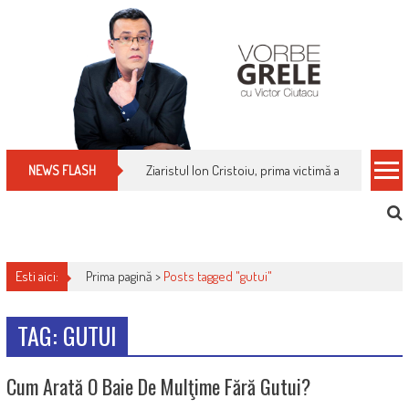
Skip
to
content
Ziaristul Ion Cristoiu, prima victimă a noi cenzuri 
NEWS FLASH
Esti aici:
Prima pagină >
Posts tagged "gutui"
TAG: GUTUI
Cum Arată O Baie De Mulţime Fără Gutui?