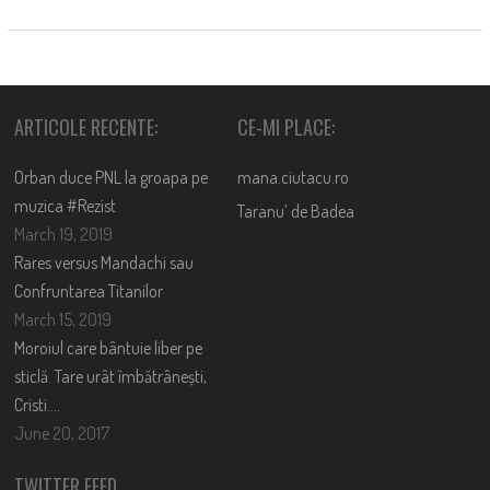
ARTICOLE RECENTE:
CE-MI PLACE:
Orban duce PNL la groapa pe
mana.ciutacu.ro
muzica #Rezist
Taranu’ de Badea
March 19, 2019
Rares versus Mandachi sau
Confruntarea Titanilor
March 15, 2019
Moroiul care bântuie liber pe
sticlă. Tare urât îmbătrânești,
Cristi….
June 20, 2017
TWITTER FEED