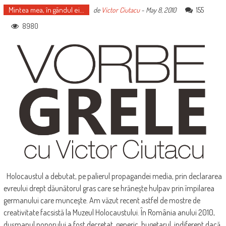
Mintea mea, în gândul ei...
155
de
Victor Ciutacu
-
May 8, 2010
8980
Holocaustul a debutat, pe palierul propagandei media, prin declararea
evreului drept dăunătorul gras care se hrăneşte hulpav prin împilarea
germanului care munceşte. Am văzut recent astfel de mostre de
creativitate facsistă la Muzeul Holocaustului. În România anului 2010,
duşmanul poporului a fost decretat, generic, bugetarul, indiferent dacă