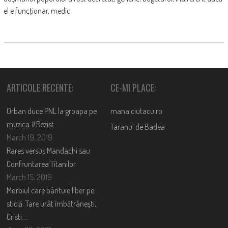
el e funcţionar, medic
ARTICOLE RECENTE:
CE-MI PLACE:
Orban duce PNL la groapa pe
mana.ciutacu.ro
muzica #Rezist
Taranu’ de Badea
March 19, 2019
Rares versus Mandachi sau
Confruntarea Titanilor
March 15, 2019
Moroiul care bântuie liber pe
sticlă. Tare urât îmbătrânești,
Cristi….