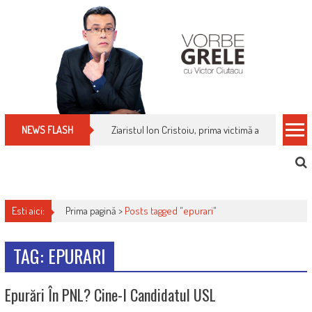
Skip
to
content
Ziaristul Ion Cristoiu, prima victimă a noi cenzuri 
NEWS FLASH
Esti aici:
Prima pagină >
Posts tagged "epurari"
TAG: EPURARI
Epurări În PNL? Cine-I Candidatul USL