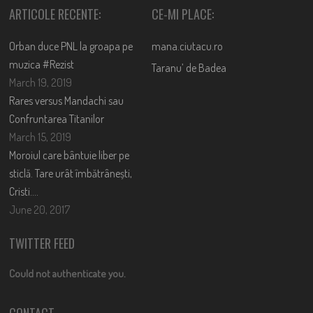
ARTICOLE RECENTE:
CE-MI PLACE:
Orban duce PNL la groapa pe
mana.ciutacu.ro
muzica #Rezist
Taranu’ de Badea
March 19, 2019
Rares versus Mandachi sau
Confruntarea Titanilor
March 15, 2019
Moroiul care bântuie liber pe
sticlă. Tare urât îmbătrânești,
Cristi….
June 20, 2017
TWITTER FEED
Could not authenticate you.