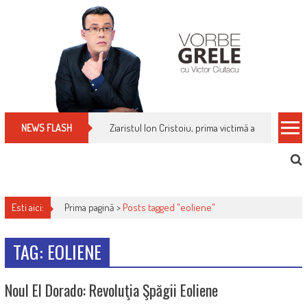
Skip
to
content
Ziaristul Ion Cristoiu, prima victimă a noi cenzuri 
NEWS FLASH
Esti aici:
Prima pagină >
Posts tagged "eoliene"
TAG: EOLIENE
Noul El Dorado: Revoluţia Şpăgii Eoliene