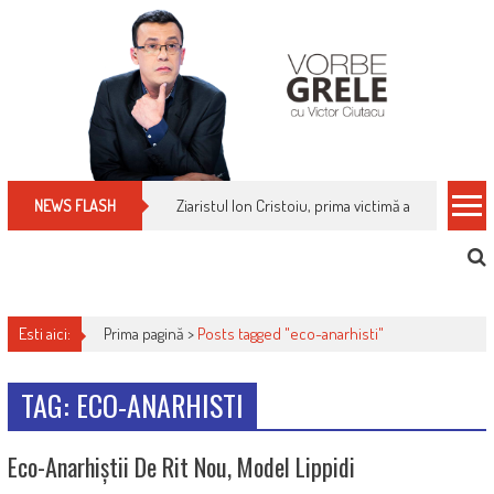
Skip
to
content
Ziaristul Ion Cristoiu, prima victimă a noi cenzuri 
NEWS FLASH
Esti aici:
Prima pagină >
Posts tagged "eco-anarhisti"
TAG: ECO-ANARHISTI
Eco-Anarhiștii De Rit Nou, Model Lippidi