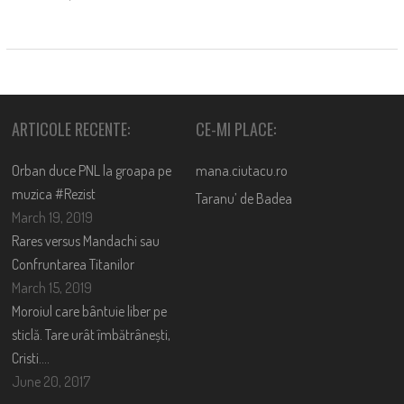
ARTICOLE RECENTE:
CE-MI PLACE:
Orban duce PNL la groapa pe
mana.ciutacu.ro
muzica #Rezist
Taranu’ de Badea
March 19, 2019
Rares versus Mandachi sau
Confruntarea Titanilor
March 15, 2019
Moroiul care bântuie liber pe
sticlă. Tare urât îmbătrânești,
Cristi….
June 20, 2017