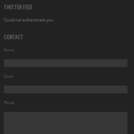
TWITTER FEED
Could not authenticate you.
CONTACT
Nume:
Email:
Mesaj: