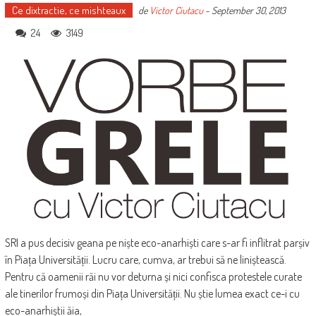
Ce dixtractie, ce mishteaux
de
Victor Ciutacu
-
September 30, 2013
24
3149
SRI a pus decisiv geana pe niște eco-anarhiști care s-ar fi inflitrat parșiv
în Piața Universității. Lucru care, cumva, ar trebui să ne liniștească.
Pentru că oamenii răi nu vor deturna și nici confisca protestele curate
ale tinerilor frumoși din Piața Universității. Nu știe lumea exact ce-i cu
eco-anarhiștii ăia,