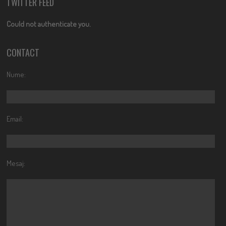
TWITTER FEED
Could not authenticate you.
CONTACT
Nume:
Email:
Mesaj: