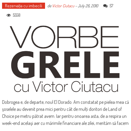
Rezervaţia cu imbecili
57
de
Victor Ciutacu
-
July 26, 2010
5558
Dobrogea e, de departe, noul El Dorado. Am constatat pe pielea mea că
şoselele au devenit prea mici pentru cât de mulţi doritori de Land of
Choice pe metru pătrat avem. Iar pentru onoarea asta, de a respira un
week-end acelaşi aer cu mărimile financiare ale zilei, merităm să facem