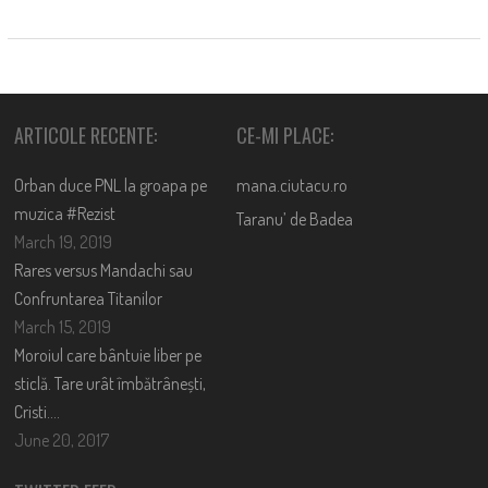
ARTICOLE RECENTE:
CE-MI PLACE:
Orban duce PNL la groapa pe
mana.ciutacu.ro
muzica #Rezist
Taranu’ de Badea
March 19, 2019
Rares versus Mandachi sau
Confruntarea Titanilor
March 15, 2019
Moroiul care bântuie liber pe
sticlă. Tare urât îmbătrânești,
Cristi….
June 20, 2017