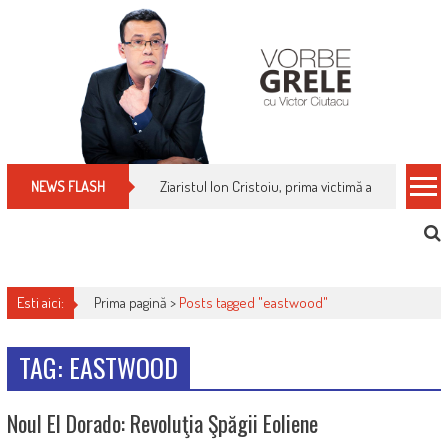
Skip
to
content
Ziaristul Ion Cristoiu, prima victimă a noi cenzuri 
NEWS FLASH
Esti aici:
Prima pagină >
Posts tagged "eastwood"
TAG: EASTWOOD
Noul El Dorado: Revoluţia Şpăgii Eoliene