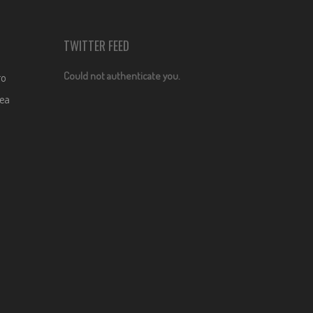
TWITTER FEED
Could not authenticate you.
ro
dea