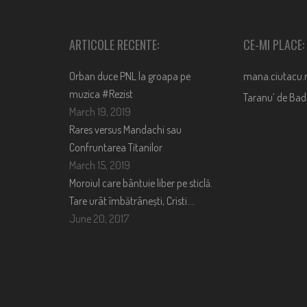
ARTICOLE RECENTE:
CE-MI PLACE:
Orban duce PNL la groapa pe
mana.ciutacu.
muzica #Rezist
Taranu’ de Ba
March 19, 2019
Rares versus Mandachi sau
Confruntarea Titanilor
March 15, 2019
Moroiul care bântuie liber pe sticlă.
Tare urât îmbătrânești, Cristi….
June 20, 2017