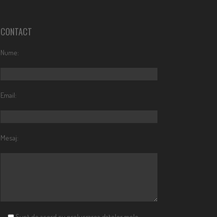
CONTACT
Nume:
Email:
Mesaj:
Sunt de acord cu prelucrarea datelor mele