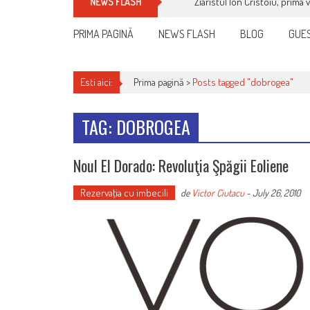
Ziaristul Ion Cristoiu, prima 
NEWS FLASH
PRIMA PAGINĂ
NEWS FLASH
BLOG
GUES
Esti aici:
Prima pagină >
Posts tagged "dobrogea"
TAG: DOBROGEA
Noul El Dorado: Revoluţia Şpăgii Eoliene
Rezervaţia cu imbecili
de
Victor Ciutacu
-
July 26, 2010