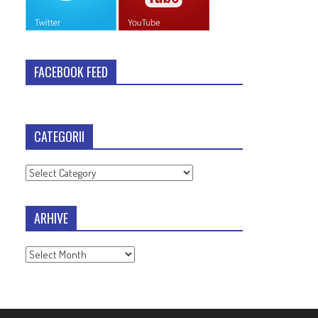
FACEBOOK FEED
CATEGORII
Categorii
ARHIVE
Arhive