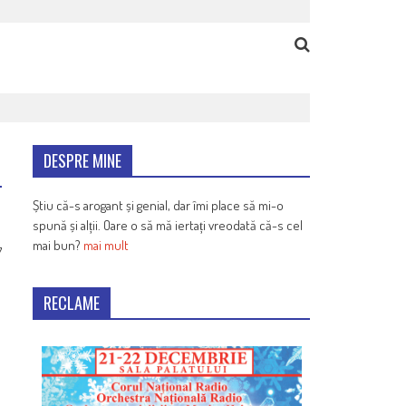
DESPRE MINE
Știu că-s arogant și genial, dar îmi place să mi-o
spună și alții. Oare o să mă iertați vreodată că-s cel
mai bun?
mai mult
7
RECLAME