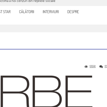
victimă a noi cenzuri din rețelele sociale
T STAR
CĂLĂTORII
INTERVIURI
DESPRE
5556
5