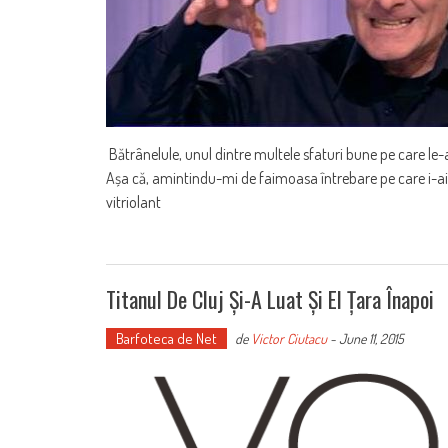
Bătrânelule, unul dintre multele sfaturi bune pe care le-am
Așa că, amintindu-mi de faimoasa întrebare pe care i-ai pu
vitriolant
Titanul De Cluj Și-A Luat Și El Țara Înapoi
Barfoteca de Net
de
Victor Ciutacu
-
June 11, 2015