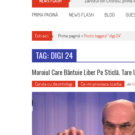
Ziaristul Ion Cristoiu, prima 
NEWS FLASH
PRIMA PAGINĂ
NEWS FLASH
BLOG
GUES
Esti aici:
Prima pagină >
Posts tagged "digi 24"
TAG: DIGI 24
Moroiul Care Bântuie Liber Pe Sticlă. Tare 
Caruta cu deontologi
Ce-mi provoaca scarba
de
Vi