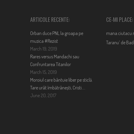
ARTICOLE RECENTE:
CE-MI PLACE:
Orban duce PNL la groapa pe
mana.ciutacu.
muzica #Rezist
Taranu’ de Ba
March 19, 2019
Rares versus Mandachi sau
Confruntarea Titanilor
March 15, 2019
Moroiul care bântuie liber pe sticlă.
Tare urât îmbătrânești, Cristi….
June 20, 2017