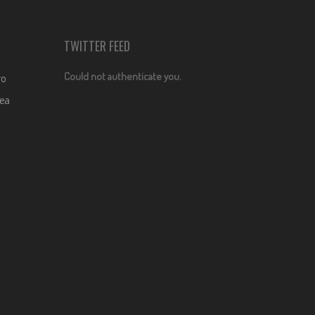
TWITTER FEED
Could not authenticate you.
ro
dea