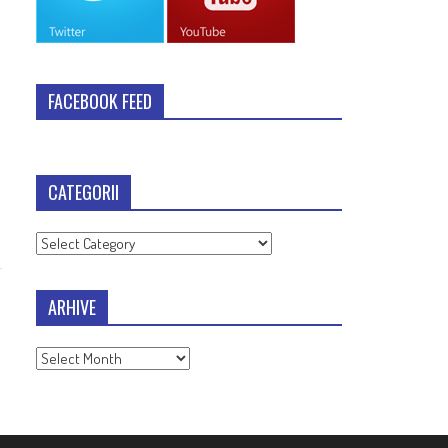
FACEBOOK FEED
CATEGORII
Categorii
ARHIVE
Arhive