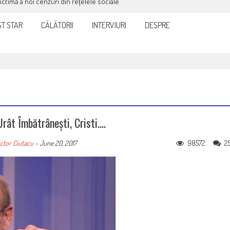
victimă a noi cenzuri din rețelele sociale
T STAR
CĂLĂTORII
INTERVIURI
DESPRE
Urât Îmbătrânești, Cristi….
98572
2
ctor Ciutacu
-
June 20, 2017