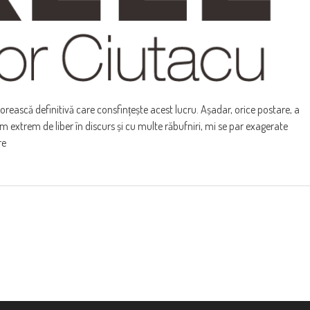
orească definitivă care consfințește acest lucru. Așadar, orice postare, a
 om extrem de liber în discurs și cu multe răbufniri, mi se par exagerate
re