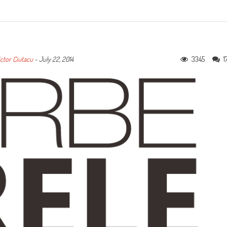
3345
1
ctor Ciutacu
-
July 22, 2014