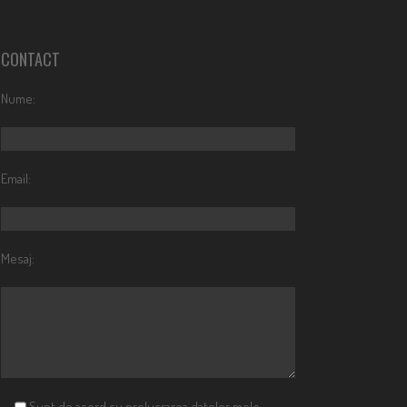
CONTACT
Nume:
Email:
Mesaj:
Sunt de acord cu prelucrarea datelor mele