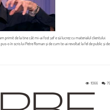
 primit de la tine cât mi-ai fost șef e să lucrez cu materialul clientului.
s-o în scris lui Petre Roman și de cum te-ai revoltat la fel de public și de
11366
7