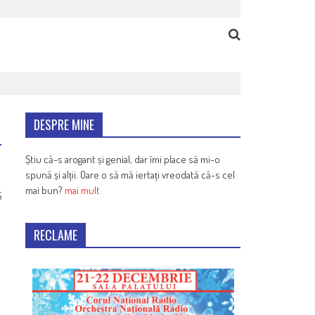
DESPRE MINE
Știu că-s arogant și genial, dar îmi place să mi-o
spună și alții. Oare o să mă iertați vreodată că-s cel
mai bun?
mai mult
5
RECLAME