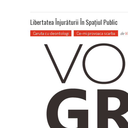
Libertatea Înjurăturii În Spațiul Public
Caruta cu deontologi
Ce-mi provoaca scarba
de
Vi