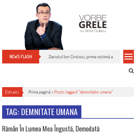
Skip
to
content
Ziaristul Ion Cristoiu, prima victimă a noi cenzuri 
NEWS FLASH
Esti aici:
Prima pagină >
Posts tagged "demnitate umana"
TAG: DEMNITATE UMANA
Rămân În Lumea Mea Îngustă, Demodată