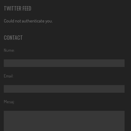
TWITTER FEED
Could not authenticate you.
CONTACT
Nume:
Email:
Mesaj: