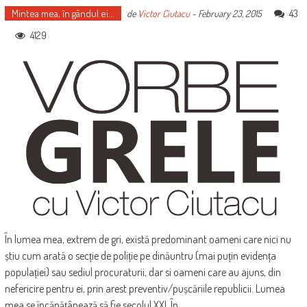
Mintea mea, în gândul ei...
43
de
Victor Ciutacu
-
February 23, 2015
4129
În lumea mea, extrem de gri, există predominant oameni care nici nu
știu cum arată o secție de poliție pe dinăuntru (mai puțin evidența
populației) sau sediul procuraturii, dar si oameni care au ajuns, din
nefericire pentru ei, prin arest preventiv/pușcăriile republicii. Lumea
mea se încăpățânează să fie secolul XXI. În