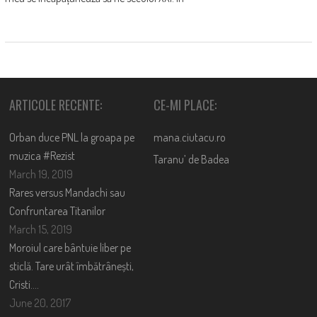
ARTICOLE RECENTE:
CE-MI PLACE:
Orban duce PNL la groapa pe
mana.ciutacu.ro
muzica #Rezist
Taranu’ de Badea
March 19, 2019
Rares versus Mandachi sau
Confruntarea Titanilor
March 15, 2019
Moroiul care bântuie liber pe
sticlă. Tare urât îmbătrânești,
Cristi….
June 20, 2017