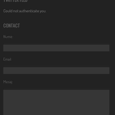
Could not authenticate you.
CONTACT
Nume:
Email:
Mesaj: