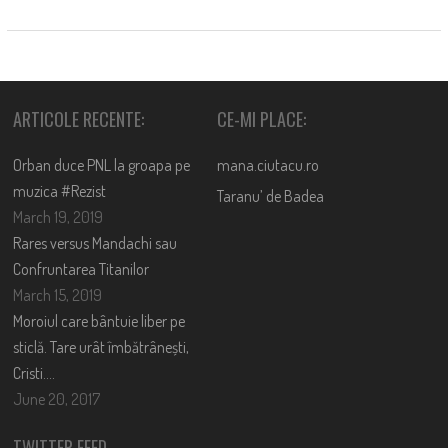
ARTICOLE RECENTE:
CE-MI PLACE:
Orban duce PNL la groapa pe
mana.ciutacu.ro
muzica #Rezist
Taranu’ de Badea
March 19, 2019
Rares versus Mandachi sau
Confruntarea Titanilor
March 15, 2019
Moroiul care bântuie liber pe
sticlă. Tare urât îmbătrânești,
Cristi….
June 20, 2017
TWITTER FEED