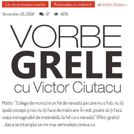
Ce-mi provoaca scarba
Rezervaţia cu imbecili
de
Victor Ciutacu
-
47
4874
November 26, 2008
Motto: "Colega de muncă e un fel de nevastă pe care nu o fuţi, nu îţi
spală ciorapii şi nici nu îţi face de mâncare. În rest, poate să-ţi facă
viaţa inimaginabil de mizerabilă, la fel ca o nevastă" (Pitici gratis)
...daca se intampla sa-mi mai semnaleze cineva ca