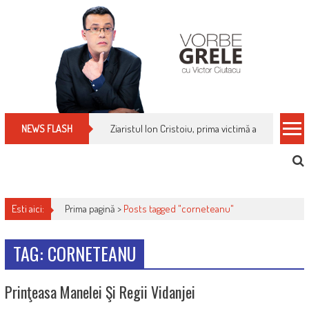
Skip
to
content
Ziaristul Ion Cristoiu, prima victimă a noi cenzuri 
NEWS FLASH
Esti aici:
Prima pagină >
Posts tagged "corneteanu"
TAG: CORNETEANU
Prinţeasa Manelei Şi Regii Vidanjei