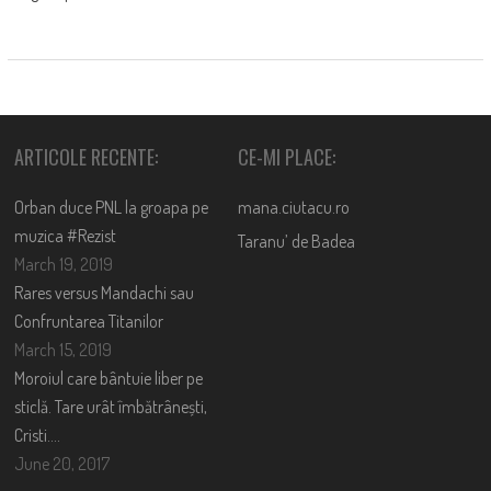
ARTICOLE RECENTE:
CE-MI PLACE:
Orban duce PNL la groapa pe
mana.ciutacu.ro
muzica #Rezist
Taranu’ de Badea
March 19, 2019
Rares versus Mandachi sau
Confruntarea Titanilor
March 15, 2019
Moroiul care bântuie liber pe
sticlă. Tare urât îmbătrânești,
Cristi….
June 20, 2017