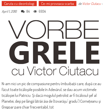
Caruta cu deontologi
Ce-mi provoaca scarba
de
Victor Ciutacu
-
84
6934
April 1, 2010
N-am nici un pic de compasiune pentru îmbuibaţii care, după ce au
făcut toate ticăloşiile posibile în Adevărul, se dau acum victimele
ticăloşiei lui Patriciu. Şi dacă mogulul petrolist ar fi ticălosul şef al
Planetei, deşi pe lângă lătrăii ăia de (tovarăşu' gradu') Corneţeanu şi
Gregoar pare chiar frecventabil, tot