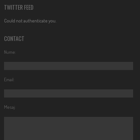
TWITTER FEED
Could not authenticate you.
CONTACT
Nume:
Email:
Mesaj: