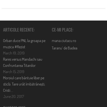
ARTICOLE RECENTE:
CE-MI PLACE:
Orban duce PNL la groapa pe
mana.ciutacu.ro
muzica #Rezist
Taranu’ de Badea
March 19, 2019
Rares versus Mandachi sau
Confruntarea Titanilor
March 15, 2019
Moroiul care bântuie liber pe
sticlă. Tare urât îmbătrânești,
Cristi….
June 20, 2017