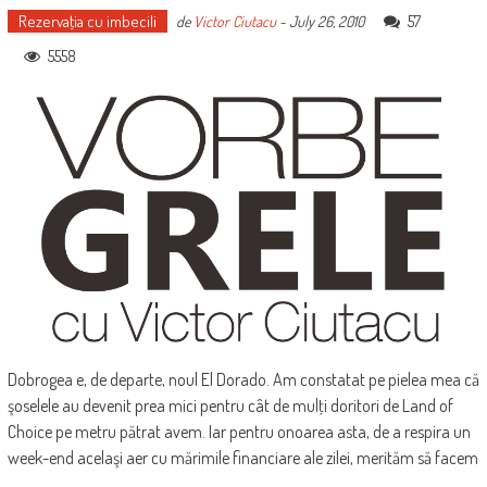
Rezervaţia cu imbecili
57
de
Victor Ciutacu
-
July 26, 2010
5558
Dobrogea e, de departe, noul El Dorado. Am constatat pe pielea mea că
şoselele au devenit prea mici pentru cât de mulţi doritori de Land of
Choice pe metru pătrat avem. Iar pentru onoarea asta, de a respira un
week-end acelaşi aer cu mărimile financiare ale zilei, merităm să facem