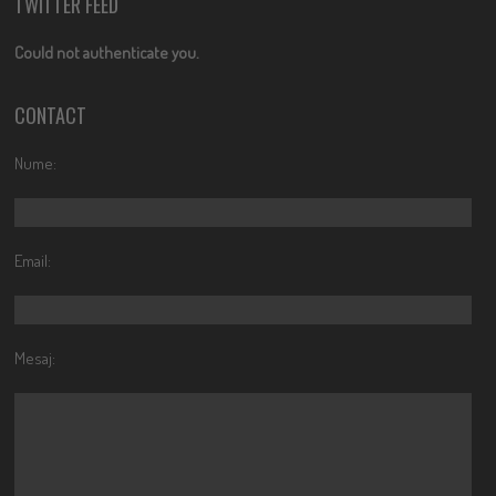
TWITTER FEED
Could not authenticate you.
CONTACT
Nume:
Email:
Mesaj: