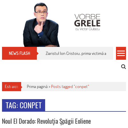
Skip
to
content
Ziaristul Ion Cristoiu, prima victimă a noi cenzuri 
NEWS FLASH
Esti aici:
Prima pagină >
Posts tagged "conpet"
TAG: CONPET
Noul El Dorado: Revoluţia Şpăgii Eoliene