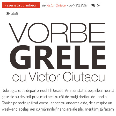
Rezervaţia cu imbecili
57
de
Victor Ciutacu
-
July 26, 2010
5558
Dobrogea e, de departe, noul El Dorado. Am constatat pe pielea mea că
şoselele au devenit prea mici pentru cât de mulţi doritori de Land of
Choice pe metru pătrat avem. Iar pentru onoarea asta, de a respira un
week-end acelaşi aer cu mărimile financiare ale zilei, merităm să facem