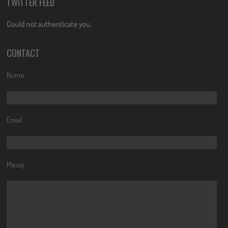
TWITTER FEED
Could not authenticate you.
CONTACT
Nume:
Email:
Mesaj: