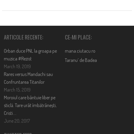
ARTICOLE RECENTE:
CE-MI PLACE:
Orban duce PNL la groapa pe
mana.ciutacu.ro
muzica #Rezist
Taranu’ de Badea
March 19, 2019
Rares versus Mandachi sau
Confruntarea Titanilor
March 15, 2019
Moroiul care bântuie liber pe
sticlă. Tare urât îmbătrânești,
Cristi….
June 20, 2017