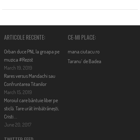
ARTICOLE RECENTE:
CE-MI PLACE:
Orban duce PNL la groapa pe
mana.ciutacu.ro
muzica #Rezist
Taranu’ de Badea
March 19, 2019
Rares versus Mandachi sau
Confruntarea Titanilor
March 15, 2019
Moroiul care bântuie liber pe
sticlă. Tare urât îmbătrânești,
Cristi….
June 20, 2017
TWITTER FEED