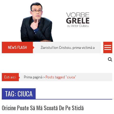
Skip
to
content
Ziaristul Ion Cristoiu, prima victimă a noi cenzuri 
NEWS FLASH
Esti aici:
Prima pagină >
Posts tagged "ciuca"
TAG: CIUCA
Oricine Poate Să Mă Scoată De Pe Sticlă