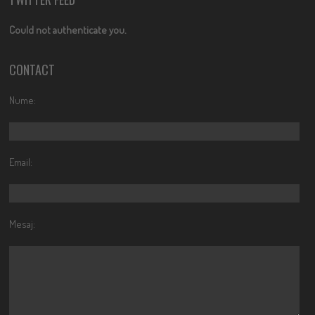
Could not authenticate you.
CONTACT
Nume:
Email:
Mesaj: