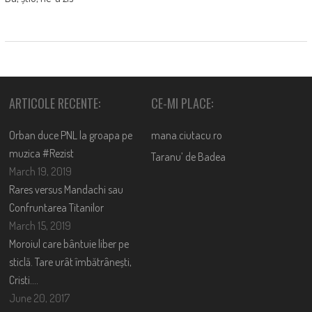
ARTICOLE RECENTE:
CE-MI PLACE:
Orban duce PNL la groapa pe
mana.ciutacu.ro
muzica #Rezist
Taranu’ de Badea
March 19, 2019
Rares versus Mandachi sau
Confruntarea Titanilor
March 15, 2019
Moroiul care bântuie liber pe
sticlă. Tare urât îmbătrânești,
Cristi….
June 20, 2017