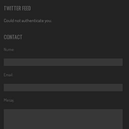
TWITTER FEED
Could not authenticate you.
CONTACT
Nume:
Email:
Mesaj: