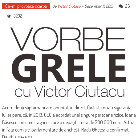
Ce-mi provoaca scarba
26
de
Victor Ciutacu
-
December 11, 2013
3232
Acum două săptămâni am anunțat, în direct, fără să-mi iau siguranța
lui se pare, că, în 2013, CEC a acordat unei singure persoane fizice, Ioana
Băsescu, un credit agricol care a depășit limita de 700.000 euro. Astăzi,
în fața comisiei parlamentare de anchetă, Radu Ghețea a confirmat.
Da, știu, ne-a zis