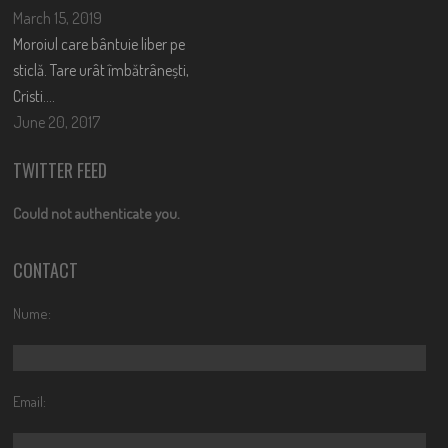
March 15, 2019
Moroiul care bântuie liber pe
sticlă. Tare urât îmbătrânești,
Cristi….
June 20, 2017
TWITTER FEED
Could not authenticate you.
CONTACT
Nume:
Email: