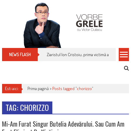
Skip
to
content
Ziaristul Ion Cristoiu, prima victimă a noi cenzuri 
NEWS FLASH
Esti aici:
Prima pagină >
Posts tagged "chorizzo"
TAG: CHORIZZO
Mi-Am Furat Singur Butelia Adevărului. Sau Cum Am