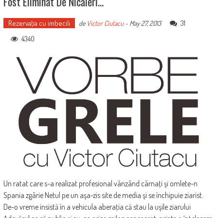
Fost Eliminat De Nicăieri…
Rezervaţia cu imbecili
31
de
Victor Ciutacu
-
May 27, 2013
4340
Un ratat care s-a realizat profesional vânzând cârnaţi şi omlete-n
Spania zgârie Netul pe un aşa-zis site de media şi se închipuie ziarist.
De-o vreme insistă în a vehicula aberaţia că stau la uşile ziarului