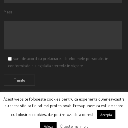
Mesaj:
Sunt de acord cu prelucrarea datelor mele personale, in
conformitate cu legislatia aferenta in vigoare
Acest website foloseste cookies pentru ca experienta dumneavoastra
cu acest site sa fie cat mai profesionala. Presupunem ca esti de acord
© Ciutacu 2015 Parte a Imperiului Ciutacesc.
cu folosirea cookies, dar poti refuza daca doresti.
Accepta
Powered By
Scriptics
Citeste mai mult
Refuza