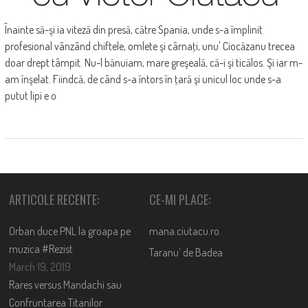
Înainte să-şi ia viteză din presă, către Spania, unde s-a împlinit
profesional vânzând chiftele, omlete şi cârnaţi, unu' Ciocăzanu trecea
doar drept tâmpit. Nu-l bănuiam, mare greşeală, că-i şi ticălos. Şi iar m-
am înşelat. Fiindcă, de când s-a întors în ţară şi unicul loc unde s-a
putut lipi e o
ARTICOLE RECENTE:
CE-MI PLACE:
Orban duce PNL la groapa pe
mana.ciutacu.ro
muzica #Rezist
Taranu’ de Badea
March 19, 2019
Rares versus Mandachi sau
Confruntarea Titanilor