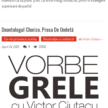
Adevărul ca să public şi eu, ca orice milog consacrat, printr-o înţelegere
superioară de partid
Deontologul Chorizo. Presa De Omletă
Ce-mi provoaca scarba
Rezervaţia cu imbecili
de
Victor Ciutacu
-
11
3360
April 24, 2013