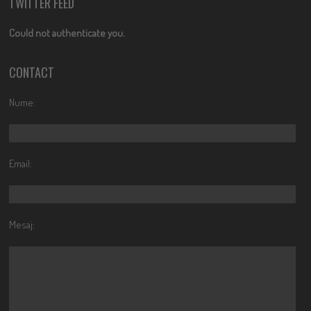
TWITTER FEED
Could not authenticate you.
CONTACT
Nume:
Email:
Mesaj: