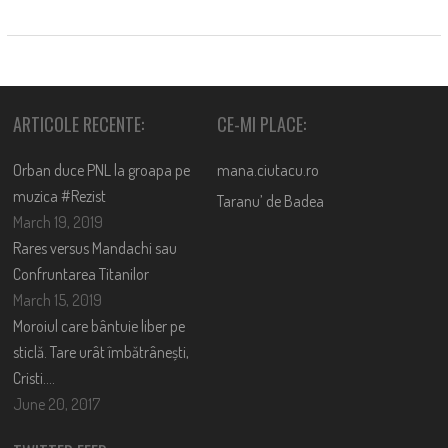
ARTICOLE RECENTE:
CE-MI PLACE:
Orban duce PNL la groapa pe
mana.ciutacu.ro
muzica #Rezist
Taranu’ de Badea
March 19, 2019
Rares versus Mandachi sau
Confruntarea Titanilor
March 15, 2019
Moroiul care bântuie liber pe
sticlă. Tare urât îmbătrânești,
Cristi….
June 20, 2017