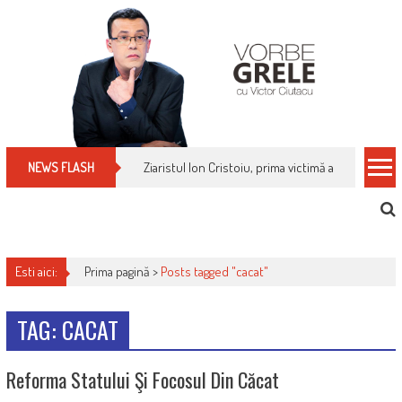
Skip
to
content
Ziaristul Ion Cristoiu, prima victimă a noi cenzuri 
NEWS FLASH
Esti aici:
Prima pagină >
Posts tagged "cacat"
TAG: CACAT
Reforma Statului Şi Focosul Din Căcat