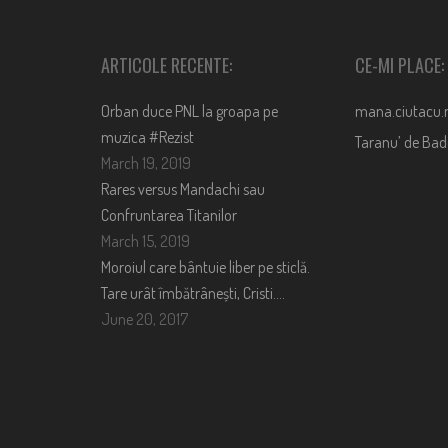
ARTICOLE RECENTE:
CE-MI PLACE:
Orban duce PNL la groapa pe
mana.ciutacu.
muzica #Rezist
Taranu’ de Ba
March 19, 2019
Rares versus Mandachi sau
Confruntarea Titanilor
March 15, 2019
Moroiul care bântuie liber pe sticlă.
Tare urât îmbătrânești, Cristi….
June 20, 2017