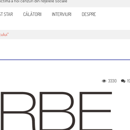
victimă a noi cenzuri din rețelele sociale
T STAR
CĂLĂTORII
INTERVIURI
DESPRE
ului"
3330
1