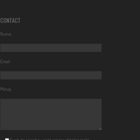
CONTACT
Nume:
Email:
Mesaj:
Sunt de acord cu prelucrarea datelor mele