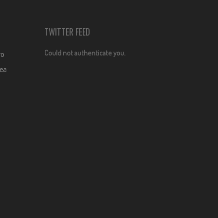
TWITTER FEED
Could not authenticate you.
ro
dea