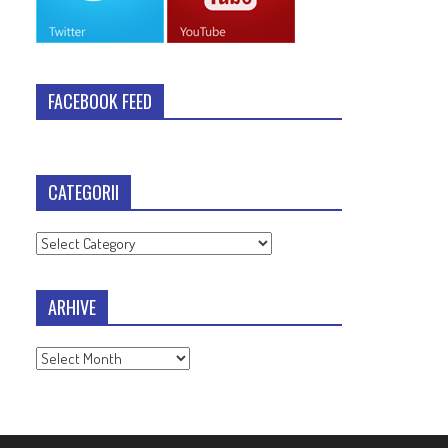
FACEBOOK FEED
CATEGORII
Categorii
ARHIVE
Arhive