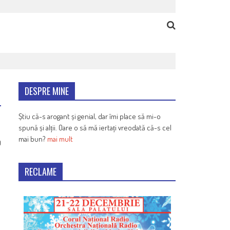
DESPRE MINE
Știu că-s arogant și genial, dar îmi place să mi-o
spună și alții. Oare o să mă iertați vreodată că-s cel
mai bun?
mai mult
9
RECLAME