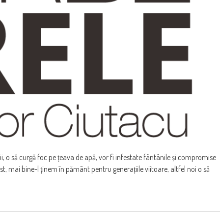
, o să curgă foc pe țeava de apă, vor fi infestate fântânile și compromise
ist, mai bine-l ținem în pământ pentru generațiile viitoare, altfel noi o să