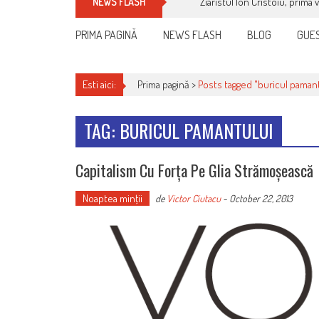
Ziaristul Ion Cristoiu, prima 
NEWS FLASH
PRIMA PAGINĂ
NEWS FLASH
BLOG
GUES
Esti aici:
Prima pagină >
Posts tagged "buricul pamant
TAG: BURICUL PAMANTULUI
Capitalism Cu Forța Pe Glia Strămoșească
Noaptea minţii
de
Victor Ciutacu
-
October 22, 2013