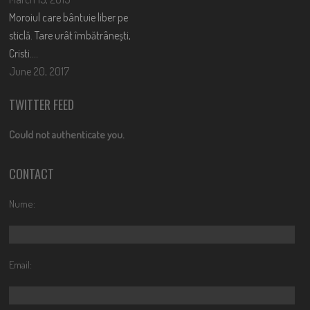
Moroiul care bântuie liber pe
sticlă. Tare urât îmbătrânești,
Cristi….
June 20, 2017
TWITTER FEED
Could not authenticate you.
CONTACT
Nume:
Email: