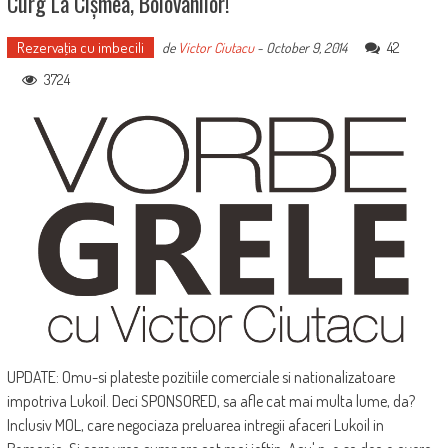
Curg La Cișmea, Bolovanilor!
Rezervaţia cu imbecili
42
de
Victor Ciutacu
-
October 9, 2014
3724
UPDATE: Omu-si plateste pozitiile comerciale si nationalizatoare
impotriva Lukoil. Deci SPONSORED, sa afle cat mai multa lume, da?
Inclusiv MOL, care negociaza preluarea intregii afaceri Lukoil in