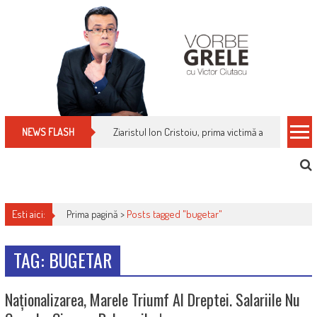
Skip
to
content
Ziaristul Ion Cristoiu, prima victimă a noi cenzuri 
NEWS FLASH
Esti aici:
Prima pagină >
Posts tagged "bugetar"
TAG: BUGETAR
Naționalizarea, Marele Triumf Al Dreptei. Salariile Nu