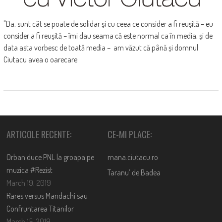
"Da, sunt cât se poate de solidar și cu ceea ce consider a fi reușită – eu
consider a fi reușită – îmi dau seama că este normal ca în media, și de
data asta vorbesc de toată media – am văzut că până și domnul
Ciutacu avea o oarecare
ARTICOLE RECENTE:
CE-MI PLACE:
Orban duce PNL la groapa pe
mana.ciutacu.ro
muzica #Rezist
Taranu’ de Badea
March 19, 2019
Rares versus Mandachi sau
Confruntarea Titanilor
March 15, 2019