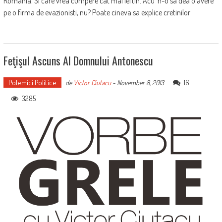
Romania. Si care vrea cumpere cat mai ieftin. Acu' n-o sa dea o avere
pe o firma de evazionisti, nu? Poate cineva sa explice cretinilor
Feţişul Ascuns Al Domnului Antonescu
Polemici Politice
16
de
Victor Ciutacu
-
November 8, 2013
3285