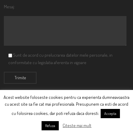
Mesaj:
Sunt de acord cu prelucrarea datelor mele personale, in
conformitate cu legislatia aferenta in vigoare
Acest website foloseste cookies pentru ca experienta dumneavoastra
cu acest site sa fie cat mai profesionala. Presupunem ca esti de acord
© Ciutacu 2015 Parte a Imperiului Ciutacesc.
cu folosirea cookies, dar poti refuza daca doresti.
Accepta
Powered By
Scriptics
Citeste mai mult
Refuza