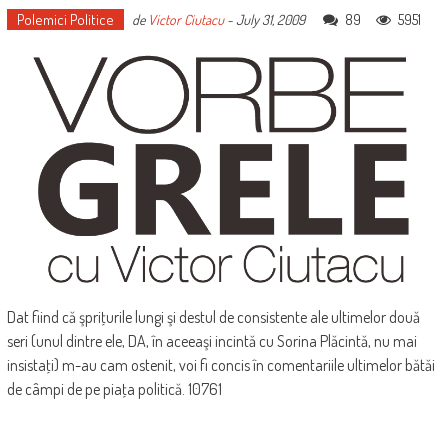
Polemici Politice
89
5951
de
Victor Ciutacu
-
July 31, 2009
Dat fiind că şpriţurile lungi şi destul de consistente ale ultimelor două
seri (unul dintre ele, DA, în aceeaşi incintă cu Sorina Plăcintă, nu mai
insistaţi) m-au cam ostenit, voi fi concis în comentariile ultimelor bătăi
de câmpi de pe piaţa politică. 10761