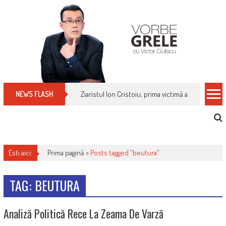
Skip
to
content
Ziaristul Ion Cristoiu, prima victimă a noi cenzuri 
NEWS FLASH
Esti aici:
Prima pagină >
Posts tagged "beutura"
TAG: BEUTURA
Analiză Politică Rece La Zeama De Varză