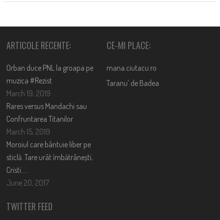
ARTICOLE RECENTE:
CE-MI PLACE:
Orban duce PNL la groapa pe
mana.ciutacu.ro
muzica #Rezist
Taranu’ de Badea
March 19, 2019
Rares versus Mandachi sau
Confruntarea Titanilor
March 15, 2019
Moroiul care bântuie liber pe
sticlă. Tare urât îmbătrânești,
Cristi….
June 20, 2017
TWITTER FEED