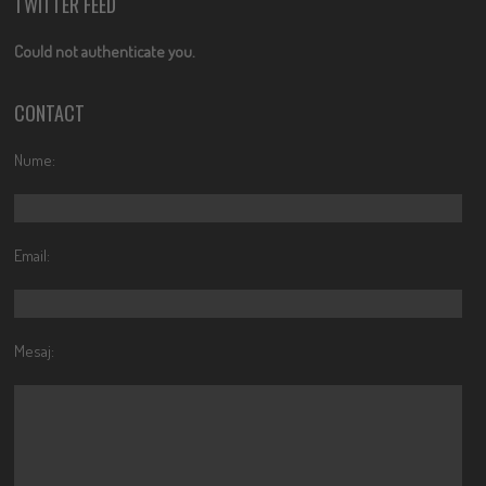
TWITTER FEED
Could not authenticate you.
CONTACT
Nume:
Email:
Mesaj: