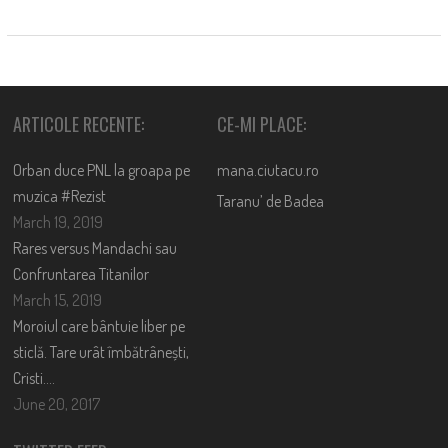
ARTICOLE RECENTE:
CE-MI PLACE:
Orban duce PNL la groapa pe
mana.ciutacu.ro
muzica #Rezist
Taranu’ de Badea
March 19, 2019
Rares versus Mandachi sau
Confruntarea Titanilor
March 15, 2019
Moroiul care bântuie liber pe
sticlă. Tare urât îmbătrânești,
Cristi….
June 20, 2017