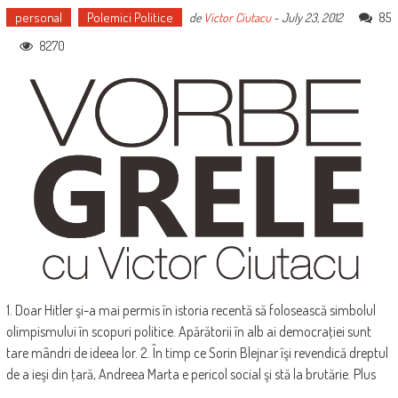
personal
Polemici Politice
85
de
Victor Ciutacu
-
July 23, 2012
8270
1. Doar Hitler şi-a mai permis în istoria recentă să folosească simbolul
olimpismului în scopuri politice. Apărătorii în alb ai democraţiei sunt
tare mândri de ideea lor. 2. În timp ce Sorin Blejnar îşi revendică dreptul
de a ieşi din ţară, Andreea Marta e pericol social şi stă la brutărie. Plus