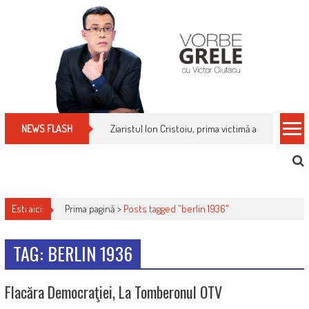
Skip
to
content
Ziaristul Ion Cristoiu, prima victimă a noi cenzuri 
NEWS FLASH
Esti aici:
Prima pagină >
Posts tagged "berlin 1936"
TAG: BERLIN 1936
Flacăra Democraţiei, La Tomberonul OTV