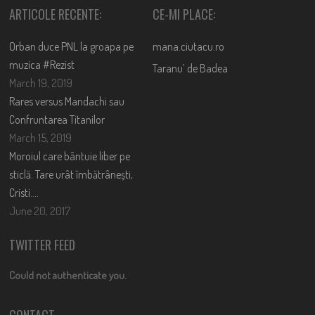
ARTICOLE RECENTE:
CE-MI PLACE:
Orban duce PNL la groapa pe
mana.ciutacu.ro
muzica #Rezist
Taranu’ de Badea
March 19, 2019
Rares versus Mandachi sau
Confruntarea Titanilor
March 15, 2019
Moroiul care bântuie liber pe
sticlă. Tare urât îmbătrânești,
Cristi….
June 20, 2017
TWITTER FEED
Could not authenticate you.