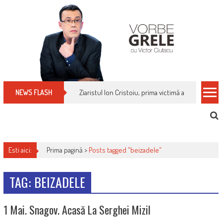
Skip
to
content
Ziaristul Ion Cristoiu, prima victimă a noi cenzuri 
NEWS FLASH
Esti aici:
Prima pagină >
Posts tagged "beizadele"
TAG: BEIZADELE
1 Mai. Snagov. Acasă La Serghei Mizil