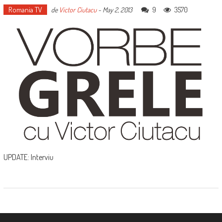
Romania TV
9
3570
de
Victor Ciutacu
-
May 2, 2013
UPDATE: Interviu