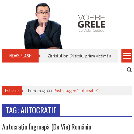
Skip
to
content
Ziaristul Ion Cristoiu, prima victimă a noi cenzuri 
NEWS FLASH
Esti aici:
Prima pagină >
Posts tagged "autocratie"
TAG: AUTOCRATIE
Autocraţia Îngroapă (de Vie) România