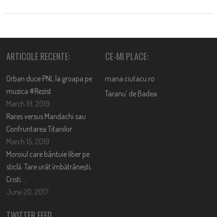
ARTICOLE RECENTE:
CE-MI PLACE:
Orban duce PNL la groapa pe
mana.ciutacu.ro
muzica #Rezist
Taranu’ de Badea
March 19, 2019
Rares versus Mandachi sau
Confruntarea Titanilor
March 15, 2019
Moroiul care bântuie liber pe
sticlă. Tare urât îmbătrânești,
Cristi….
June 20, 2017
TWITTER FEED