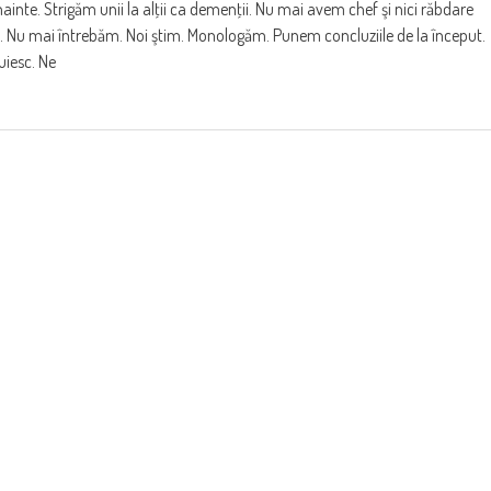
nainte. Strigăm unii la alţii ca demenţii. Nu mai avem chef şi nici răbdare
ul. Nu mai întrebăm. Noi ştim. Monologăm. Punem concluziile de la început.
uiesc. Ne