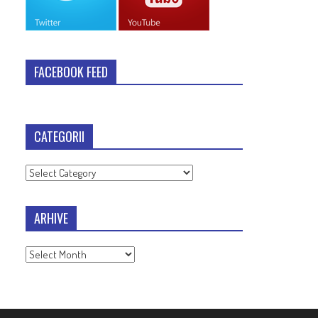
FACEBOOK FEED
CATEGORII
Categorii
ARHIVE
Arhive