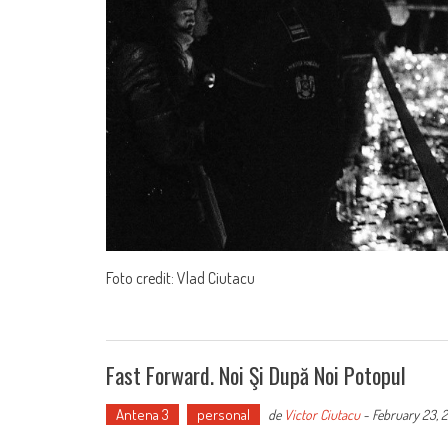
Foto credit: Vlad Ciutacu
Fast Forward. Noi Şi După Noi Potopul
Antena 3
personal
de
Victor Ciutacu
-
February 23, 