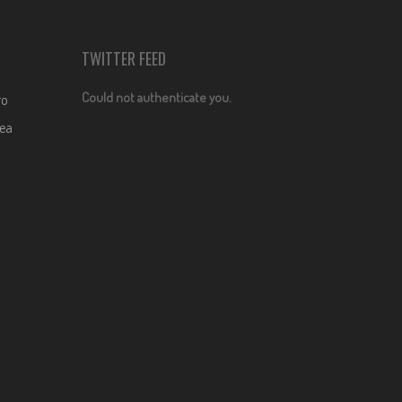
TWITTER FEED
Could not authenticate you.
ro
dea