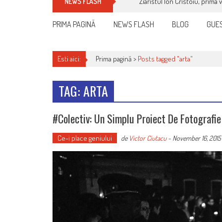
Ziaristul Ion Cristoiu, prima 
NEWS FLASH
PRIMA PAGINĂ
NEWS FLASH
BLOG
GUES
Esti aici:
Prima pagină >
Posts tagged "arta"
TAG: ARTA
#Colectiv: Un Simplu Proiect De Fotografie
Ce-i place geniului
de
Victor Ciutacu
-
November 16, 2015