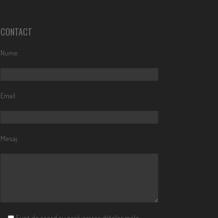
CONTACT
Nume:
Email:
Mesaj:
Sunt de acord cu prelucrarea datelor mele