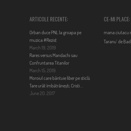
ARTICOLE RECENTE:
CE-MI PLACE:
Orban duce PNL la groapa pe
mana.ciutacu.
muzica #Rezist
Taranu’ de Ba
March 19, 2019
Rares versus Mandachi sau
Confruntarea Titanilor
March 15, 2019
Moroiul care bântuie liber pe sticlă.
Tare urât îmbătrânești, Cristi….
June 20, 2017