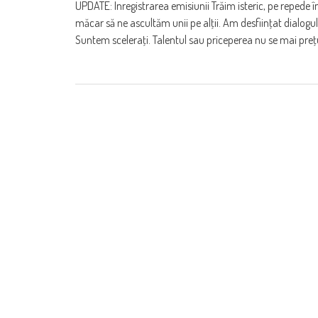
UPDATE: Înregistrarea emisiunii Trăim isteric, pe repede î
măcar să ne ascultăm unii pe alţii. Am desfiinţat dialog
Suntem sceleraţi. Talentul sau priceperea nu se mai preţ