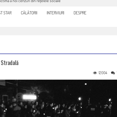
victimă a noi cenzuri din rețelele sociale
T STAR
CĂLĂTORII
INTERVIURI
DESPRE
 Stradală
12004