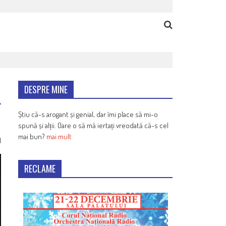
DESPRE MINE
Știu că-s arogant și genial, dar îmi place să mi-o
spună și alții. Oare o să mă iertați vreodată că-s cel
mai bun?
mai mult
1
RECLAME