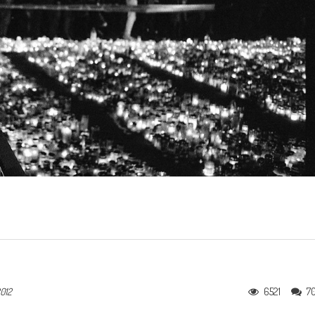
6521
7
2012