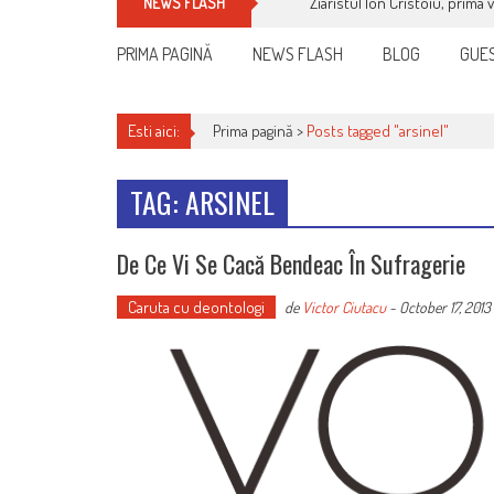
Ziaristul Ion Cristoiu, prima 
NEWS FLASH
PRIMA PAGINĂ
NEWS FLASH
BLOG
GUES
Esti aici:
Prima pagină >
Posts tagged "arsinel"
TAG: ARSINEL
De Ce Vi Se Cacă Bendeac În Sufragerie
Caruta cu deontologi
de
Victor Ciutacu
-
October 17, 2013