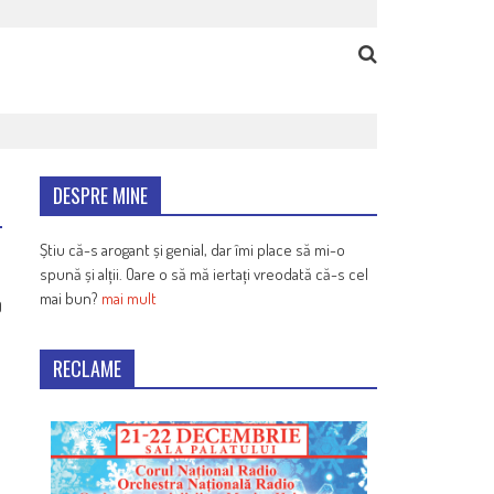
DESPRE MINE
Știu că-s arogant și genial, dar îmi place să mi-o
spună și alții. Oare o să mă iertați vreodată că-s cel
mai bun?
mai mult
9
RECLAME