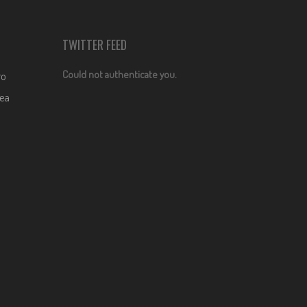
TWITTER FEED
Could not authenticate you.
ro
dea