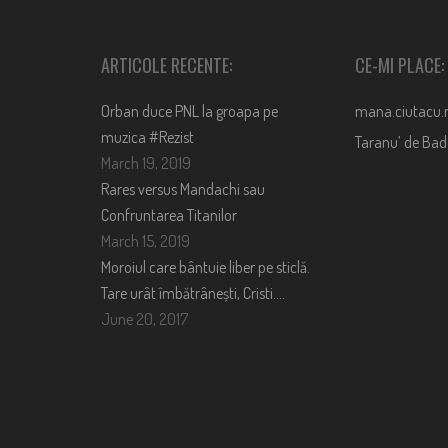
ARTICOLE RECENTE:
CE-MI PLACE:
Orban duce PNL la groapa pe
mana.ciutacu.
muzica #Rezist
Taranu’ de Ba
March 19, 2019
Rares versus Mandachi sau
Confruntarea Titanilor
March 15, 2019
Moroiul care bântuie liber pe sticlă.
Tare urât îmbătrânești, Cristi….
June 20, 2017