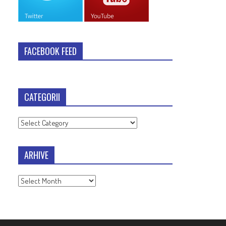
FACEBOOK FEED
CATEGORII
Categorii
ARHIVE
Arhive