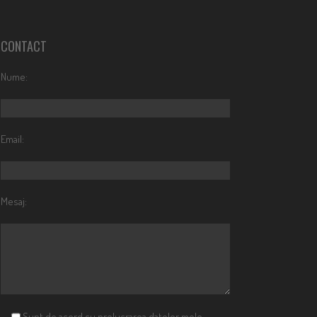
CONTACT
Nume:
Email:
Mesaj:
Sunt de acord cu prelucrarea datelor mele