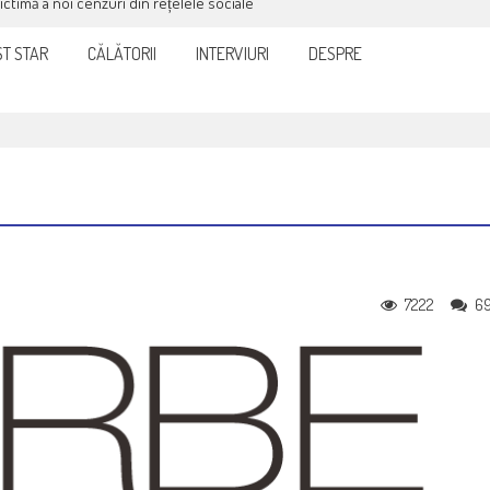
victimă a noi cenzuri din rețelele sociale
T STAR
CĂLĂTORII
INTERVIURI
DESPRE
7222
6