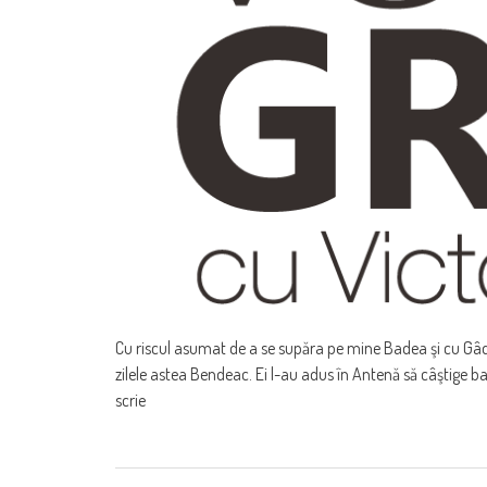
Cu riscul asumat de a se supăra pe mine Badea şi cu Gâdea
zilele astea Bendeac. Ei l-au adus în Antenă să câştige ba
scrie