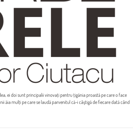
, ei doi sunt principalii vinovaţi pentru ţigănia proastă pe care o face
nii ăia mulţi pe care se laudă parvenitul că-i câştigă de fiecare dată când