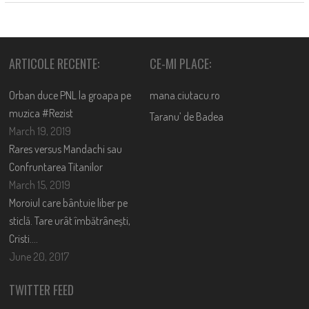
ARTICOLE RECENTE:
CE-MI PLACE:
Orban duce PNL la groapa pe
mana.ciutacu.ro
muzica #Rezist
Taranu’ de Badea
March 19, 2019
Rares versus Mandachi sau
Confruntarea Titanilor
March 15, 2019
Moroiul care bântuie liber pe
sticlă. Tare urât îmbătrânești,
Cristi….
June 20, 2017
TWITTER FEED