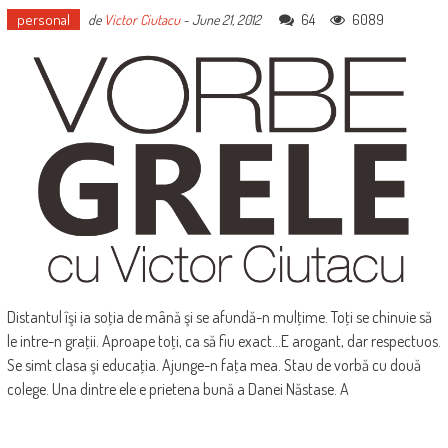
personal
64
6089
de
Victor Ciutacu
-
June 21, 2012
Distantul îşi ia soţia de mână şi se afundă-n mulţime. Toţi se chinuie să
le intre-n graţii. Aproape toţi, ca să fiu exact...E arogant, dar respectuos.
Se simt clasa şi educaţia. Ajunge-n faţa mea. Stau de vorbă cu două
colege. Una dintre ele e prietena bună a Danei Năstase. A