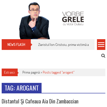
Skip
to
content
Ziaristul Ion Cristoiu, prima victimă a noi cenzuri 
NEWS FLASH
Esti aici:
Prima pagină >
Posts tagged "arogant"
TAG: AROGANT
Distantul Şi Cafeaua Aia Din Zambaccian