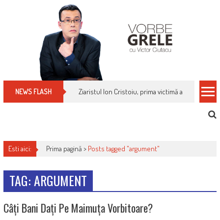
Skip
to
content
Ziaristul Ion Cristoiu, prima victimă a noi cenzuri 
NEWS FLASH
Esti aici:
Prima pagină >
Posts tagged "argument"
TAG: ARGUMENT
Câți Bani Dați Pe Maimuța Vorbitoare?