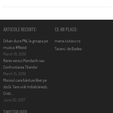
ARTICOLE RECENTE:
CE-MI PLACE:
Orban duce PNL la groapa pe
mana.ciutacu.ro
muzica #Rezist
Taranu’ de Badea
March 19, 2019
Rares versus Mandachi sau
Confruntarea Titanilor
March 15, 2019
Moroiul care bântuie liber pe
sticlă. Tare urât îmbătrânești,
Cristi….
June 20, 2017
TWITTER FEED