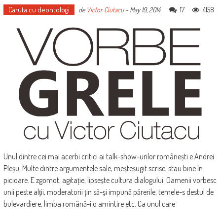
Caruta cu deontologi
17
4158
de
Victor Ciutacu
-
May 19, 2014
Unul dintre cei mai acerbi critici ai talk-show-urilor românești e Andrei
Pleșu. Multe dintre argumentele sale, meșteșugit scrise, stau bine în
picioare. E zgomot, agitație, lipsește cultura dialogului. Oamenii vorbesc
unii peste alții, moderatorii țin să-și impună părerile, temele-s destul de
bulevardiere, limba română-i o amintire etc. Ca unul care