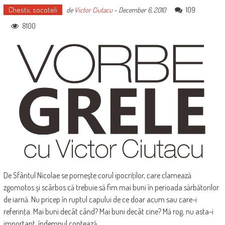
Chestii, socoteli
109
de
Victor Ciutacu
-
December 6, 2010
8100
De Sfântul Nicolae se porneşte corul ipocriţilor, care clamează
zgomotos şi scârbos că trebuie să fim mai buni în perioada sărbătorilor
de iarnă. Nu pricep în ruptul capului de ce doar acum sau care-i
referinţa. Mai buni decât când? Mai buni decât cine? Mă rog, nu asta-i
important, îndemnul contează.