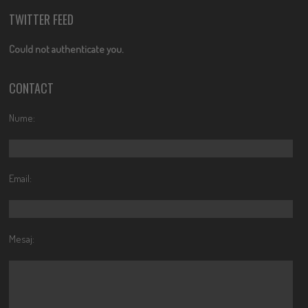
TWITTER FEED
Could not authenticate you.
CONTACT
Nume:
Email:
Mesaj: