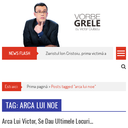
Skip
to
content
Ziaristul Ion Cristoiu, prima victimă a noi cenzuri 
NEWS FLASH
Esti aici:
Prima pagină >
Posts tagged "arca lui noe"
TAG: ARCA LUI NOE
Arca Lui Victor, Se Dau Ultimele Locuri…