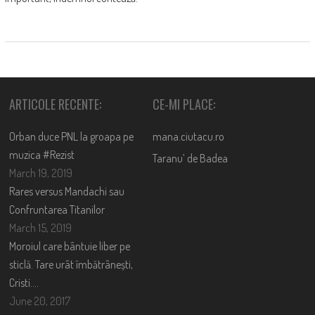
ARTICOLE RECENTE:
CE-MI PLACE:
Orban duce PNL la groapa pe
mana.ciutacu.ro
muzica #Rezist
Taranu’ de Badea
March 19, 2019
Rares versus Mandachi sau
Confruntarea Titanilor
March 15, 2019
Moroiul care bântuie liber pe
sticlă. Tare urât îmbătrânești,
Cristi….
June 20, 2017