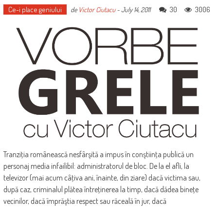
Ce-i place geniului
30
3006
de
Victor Ciutacu
-
July 14, 2011
Tranziţia românească nesfârşită a impus în conştiinţa publică un
personaj media infailibil: administratorul de bloc. De la el afli, la
televizor (mai acum câţiva ani, înainte, din ziare) dacă victima sau,
după caz, criminalul plătea întreţinerea la timp, dacă dădea bineţe
vecinilor, dacă împrăştia respect sau răceală în jur, dacă