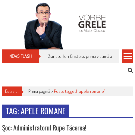
Skip
to
content
Ziaristul Ion Cristoiu, prima victimă a noi cenzuri 
NEWS FLASH
Esti aici:
Prima pagină >
Posts tagged "apele romane"
TAG: APELE ROMANE
Şoc: Administratorul Rupe Tăcerea!