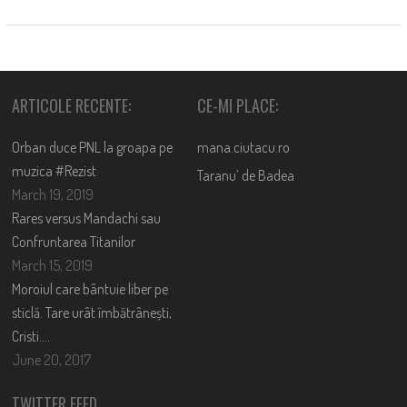
ARTICOLE RECENTE:
CE-MI PLACE:
Orban duce PNL la groapa pe
mana.ciutacu.ro
muzica #Rezist
Taranu’ de Badea
March 19, 2019
Rares versus Mandachi sau
Confruntarea Titanilor
March 15, 2019
Moroiul care bântuie liber pe
sticlă. Tare urât îmbătrânești,
Cristi….
June 20, 2017
TWITTER FEED