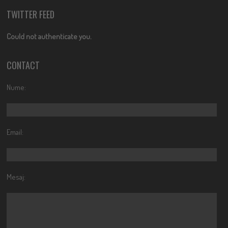
TWITTER FEED
Could not authenticate you.
CONTACT
Nume:
Email:
Mesaj: