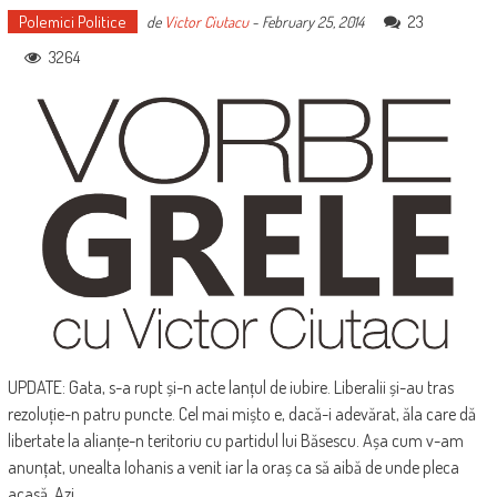
Polemici Politice
23
de
Victor Ciutacu
-
February 25, 2014
3264
UPDATE: Gata, s-a rupt și-n acte lanțul de iubire. Liberalii și-au tras
rezoluție-n patru puncte. Cel mai mișto e, dacă-i adevărat, ăla care dă
libertate la alianțe-n teritoriu cu partidul lui Băsescu. Așa cum v-am
anunțat, unealta Iohanis a venit iar la oraș ca să aibă de unde pleca
acasă. Azi