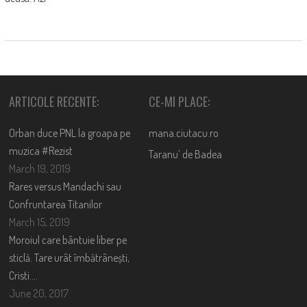
ARTICOLE RECENTE:
CE-MI PLACE:
Orban duce PNL la groapa pe
mana.ciutacu.ro
muzica #Rezist
Taranu’ de Badea
March 19, 2019
Rares versus Mandachi sau
Confruntarea Titanilor
March 15, 2019
Moroiul care bântuie liber pe
sticlă. Tare urât îmbătrânești,
Cristi….
June 20, 2017