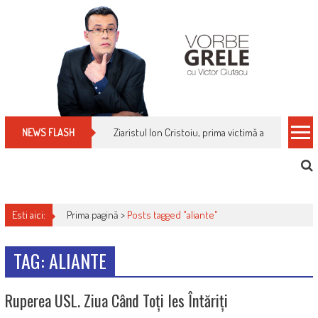
Skip
to
content
Ziaristul Ion Cristoiu, prima victimă a noi cenzuri 
NEWS FLASH
Esti aici:
Prima pagină >
Posts tagged "aliante"
TAG: ALIANTE
Ruperea USL. Ziua Când Toți Ies Întăriți