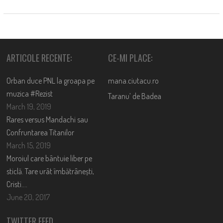
ARTICOLE RECENTE:
CE-MI PLACE:
Orban duce PNL la groapa pe
mana.ciutacu.ro
muzica #Rezist
Taranu’ de Badea
March 19, 2019
Rares versus Mandachi sau
Confruntarea Titanilor
March 15, 2019
Moroiul care bântuie liber pe
sticlă. Tare urât îmbătrânești,
Cristi….
June 20, 2017
TWITTER FEED