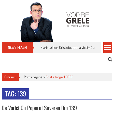
Skip
to
content
Ziaristul Ion Cristoiu, prima victimă a noi cenzuri 
NEWS FLASH
Esti aici:
Prima pagină >
Posts tagged "139"
TAG: 139
De Vorbă Cu Poporul Suveran Din 139