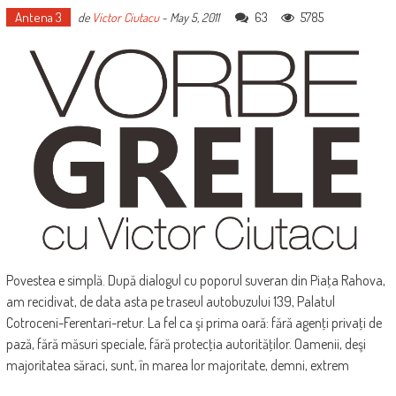
Antena 3
63
5785
de
Victor Ciutacu
-
May 5, 2011
Povestea e simplă. După dialogul cu poporul suveran din Piaţa Rahova,
am recidivat, de data asta pe traseul autobuzului 139, Palatul
Cotroceni-Ferentari-retur. La fel ca şi prima oară: fără agenţi privaţi de
pază, fără măsuri speciale, fără protecţia autorităţilor. Oamenii, deşi
majoritatea săraci, sunt, în marea lor majoritate, demni, extrem